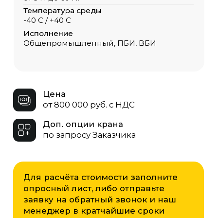
Для расчёта стоимости заполните
опросный лист, либо отправьте
заявку на обратный звонок и наш
менеджер в кратчайшие сроки
свяжется с Вами.
Опросный лист
Скачать
ЗАКАЗАТЬ КРАН
Грузоподъёмность
ООО «ОКТ-Подъемные машины»
производит мостовые двухбалочные
краны от 5 до 200 тонн. Мы подберём
оптимальную модель под ваши
задачи — от лёгких кран-балок для
точных операций до мощных