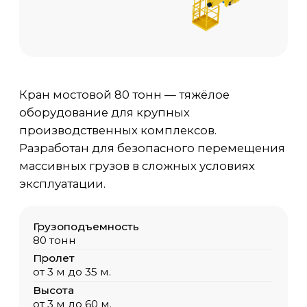
производственных комплексов.
Разработан для безопасного перемещения
массивных грузов в сложных условиях
эксплуатации.
Грузоподъемность
80 тонн
Пролет
от 3 м до 35 м.
Высота
от 3 м до 60 м.
Температура среды
-40 С / +40 С
Исполнение
Общепромышленный, ПБИ, ВБИ
Цена
от 800 000 руб. с НДС
Доп. опции крана
по запросу Заказчика