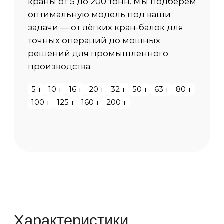
от А1 до А8 по ИСО 4301/1
Температура среды
-40 С / +40 С
Исполнение
Общепромышленный, ПБИ, ВБИ
Категория размещения
У1 (на улице), У2 (под навесом), У3 (в
помещении)
Скорость передвижения крана
20 м/мин (стандарт), до 100 м/мин по
запросу
Сейсмоустойчивость
от 6 до 9 баллов
Способ управления
Из кабины, Подвесной пульт,
Радиоуправление
Доп. опции крана
по запросу Заказчика