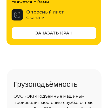
решений для промышленного
производства.
5 т
10 т
16 т
20 т
32 т
50 т
63 т
80 т
100 т
125 т
160 т
200 т
Характеристики
Грузоподъемность
80 тонн
Пролет
от 3 м до 35 м.
Высота
от 3 м до 60 м.
Тип сечения балки
Коробчатое сечение
Режим работы