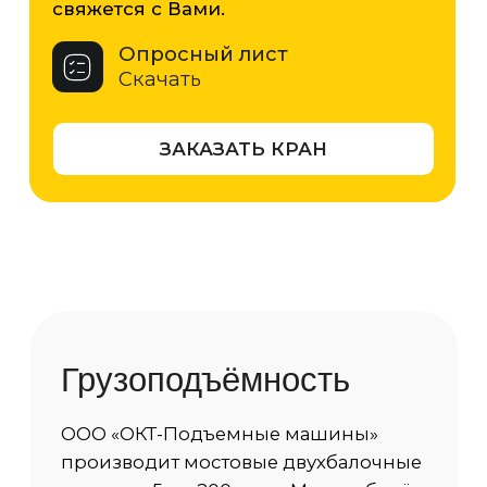
решений для промышленного
производства.
5 т
10 т
16 т
20 т
32 т
50 т
63 т
80 т
100 т
125 т
160 т
200 т
Характеристики
Грузоподъемность
5 тонн
Пролет
от 3 м до 35 м.
Высота
от 3 м до 60 м.
Тип сечения балки
Коробчатое сечение
Режим работы