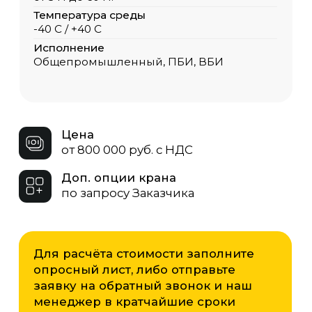
Для расчёта стоимости заполните
опросный лист, либо отправьте
заявку на обратный звонок и наш
менеджер в кратчайшие сроки
свяжется с Вами.
Опросный лист
Скачать
ЗАКАЗАТЬ КРАН
Грузоподъёмность
ООО «ОКТ-Подъемные машины»
производит мостовые двухбалочные
краны от 5 до 200 тонн. Мы подберём
оптимальную модель под ваши
задачи — от лёгких кран-балок для
точных операций до мощных