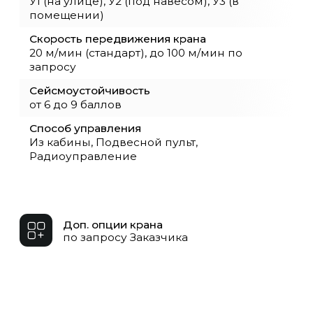
Достоинства мостового
двухбалочного крана 5
тонн
Мостовой двухбалочный кран
грузоподъёмностью 5 тонн используется
для перемещения лёгких и средних грузов
в производственных цехах, складах и
сборочных зонах. Его двухбалочная
конструкция обеспечивает повышенную
жёсткость и минимальные прогибы при
движении тележки, что особенно важно
при точной установке деталей или узлов.
Конструкция крана позволяет работать в
непрерывном режиме, выдерживая
многократные циклы подъёма и
перемещения без потери точности.
Основные элементы — стальные балки,
крановая тележка с электрическим
приводом, грузоподъёмный механизм и
система управления. По желанию заказчика
кран может оснащаться частотным