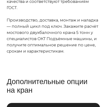
Звуковая и световая
сигнализация
Сигнализация активируется при
включении мостового крана,
предупреждая сотрудников о
необходимости покинуть опасную
зону
Анемометр
При достижении максимально
допустимой скорости ветра в
процессе работы крана подает сигнал
о необходимости прекращения работ
и прописывается в паспорте крана
Галерея и площадка
обслуживания мостового крана
Техническое обслуживание