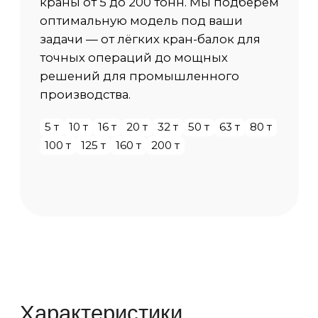
от А1 до А8 по ИСО 4301/1
Температура среды
-40 С / +40 С
Исполнение
Общепромышленный, ПБИ, ВБИ
Категория размещения
У1 (на улице), У2 (под навесом), У3 (в
помещении)
Скорость передвижения крана
20 м/мин (стандарт), до 100 м/мин по
запросу
Сейсмоустойчивость
от 6 до 9 баллов
Способ управления
Из кабины, Подвесной пульт,
Радиоуправление
Доп. опции крана
по запросу Заказчика