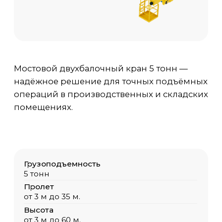
операций в производственных и складских
помещениях.
Грузоподъемность
5 тонн
Пролет
от 3 м до 35 м.
Высота
от 3 м до 60 м.
Температура среды
-40 С / +40 С
Исполнение
Общепромышленный, ПБИ, ВБИ
Цена
от 800 000 руб. с НДС
Доп. опции крана
по запросу Заказчика