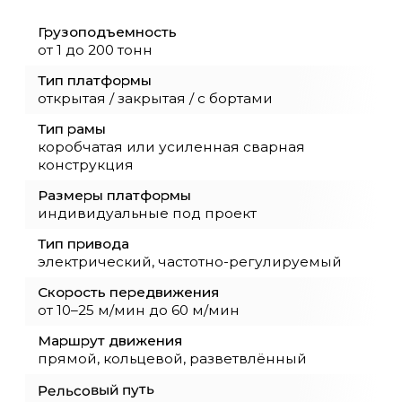
Почему нужно купить
межцеховую рельсовую
тележку
Межцеховая рельсовая тележка
грузоподъёмностью до 200 тонн — это
надёжное транспортное решение для
перемещения грузов между участками
предприятия по стационарным рельсам.
Такая тележка применяется в
машиностроении, металлообработке,
литейном производстве, на складах и в
логистических комплексах. Конструкция
рассчитана на регулярную эксплуатацию и
обеспечивает точность перемещения,
устойчивость на рельсовом пути и высокий
ресурс работы.
ОКТ Подъёмные машины проектирует
межцеховые рельсовые тележки с учётом
параметров объекта: длины маршрута, типа
рельсов, условий эксплуатации и
характеристик груза. Усиленная сварная