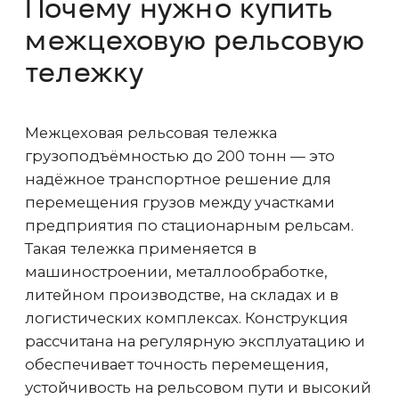
Для управления предусмотрены
различные варианты: подвесной пульт,
радиоуправление, бортовой блок или
автоматизированные сценарии движения.
Предусмотрены системы безопасности —
ограничители хода, аварийные остановы,
световая и звуковая сигнализация, датчики
препятствий. По желанию заказчика
устанавливаются камеры, датчики
нагрузки, противоударные элементы,
дополнительные ограждения.
Межцеховая рельсовая тележка до 200
тонн — это простой и надёжный способ
организовать безопасную логистику
внутри предприятия. Она позволяет
сократить ручной труд, оптимизировать
перемещение грузов, снизить риски
повреждения продукции и повысить
эффективность работы цехов. ОКТ
Подъёмные машины обеспечивает
проектирование, производство, монтаж и
сервисное сопровождение, гарантируя
высокое качество и долгий срок службы