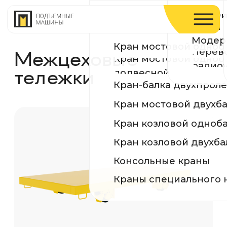
Устройство и ремонт п
Производств
КРАНЫ
путей
Модернизация и реконс
Сертификаты
Кран мостовой однобалочный опорный
Перевод на
Межцеховые
Кран мостовой однобалочный
География по
радиоуправление
подвесной
тележки
Кран-балка двухпролётная подвесная
Кран мостовой двухбалочный
Кран козловой однобалочный
Кран козловой двухбалочный
Консольные краны
Краны специального назначения
Межцеховая рельсовая тележка
грузоподъёмностью до 200 тонн — это
надёжное транспортное решение для
перемещения грузов между участками