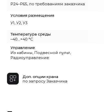
рама обеспечивает прочность и
устойчивость к динамическим нагрузкам, а
колёсные пары повышенной
износостойкости гарантируют
долговечность при работе на длительных
маршрутах. Тележка может двигаться со
скоростью от 10 до 25 м/мин в стандартном
исполнении, а по запросу скорость
увеличивается до 40–60 м/мин.
Тележка до 200 тонн легко адаптируется
под различные отрасли. Она работает при
температуре –40…+40 °C и может
изготавливаться в категориях У1–У3, что
делает её подходящей как для цехов, так и
для открытых площадок. Исполнения ПБИ
и ВБИ позволяют использовать тележку на
химических, нефтехимических и опасных
производствах. Платформа изготавливается
в открытом или закрытом варианте,
возможна установка бортов, фиксаторов,
нишевого крепления или специальных
технологических приспособлений.