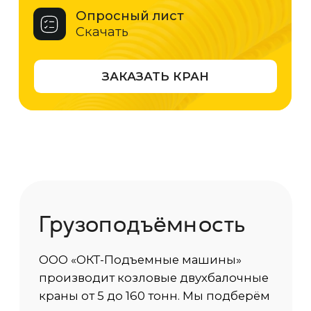
1 т
5 т
10 т
20 т
30 т
50 т
100 т
125 т
150 т
180 т
200 т
Характеристики
Грузоподъемность
от 1 до 200 тонн
Тип платформы
открытая / закрытая / с бортами
Тип рамы
коробчатая или усиленная сварная
конструкция
Размеры платформы
индивидуальные под проект