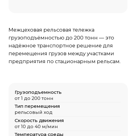
предприятия по стационарным рельсам.
Грузоподъемность
от 1 до 200 тонн
Тип перемещения
рельсовый ход
Скорость движения
от 10 до 40 м/мин
Температура среды
-40 С / +40 С
Исполнение
Общепромышленный, ПБИ, ВБИ
Цена
от 1 000 000 руб. с НДС
Доп. опции крана
по запросу Заказчика
Для расчёта стоимости заполните