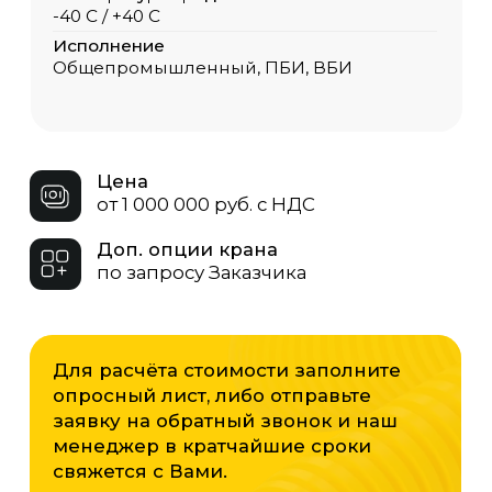
опросный лист, либо отправьте
заявку на обратный звонок и наш
менеджер в кратчайшие сроки
свяжется с Вами.
Опросный лист
Скачать
ЗАКАЗАТЬ КРАН
Грузоподъёмность
ООО «ОКТ-Подъемные машины»
производит козловые двухбалочные
краны от 5 до 160 тонн. Мы подберём
оптимальную модель под ваши
задачи — от лёгких для точных
операций до мощных решений для
промышленного производства.