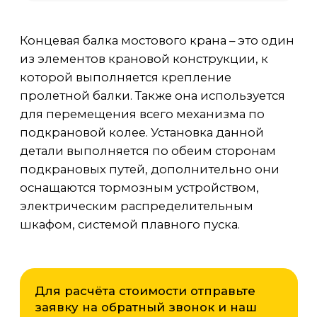
подкрановой колее. Установка данной
детали выполняется по обеим сторонам
подкрановых путей, дополнительно они
оснащаются тормозным устройством,
электрическим распределительным
шкафом, системой плавного пуска.
Монтаж и пуско-наладка кранов и обор
Перевод кранов на радиоуправление
Для расчёта стоимости отправьте
заявку на обратный звонок и наш
Устройство и ремонт подкрановых путей
менеджер в кратчайшие сроки
свяжется с Вами.
Модернизация и реконструкция грузоп
оборудования
ЗАКАЗАТЬ ОБОРУДОВАНИЕ
Демонтажные работы
Концевая балка
подвесного крана