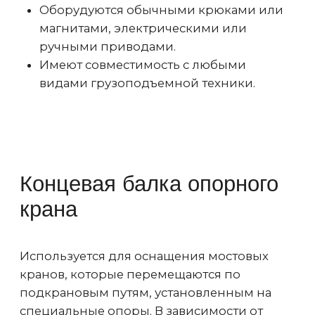
механизма.
Компания ОКТ-Подъемные машины ,
занимается изготовлением, продажей и
установкой грузоподъемного
оборудования и техники. С нами вы
получите:
Качество и безопасность готовой
продукции подтверждается
соответствующими сертификатами.
Мы выполняем доставку изделий в
любой регион Российской Федерации
удобным для заказчика способом.
При необходимости выполним
изготовление концевых балок по
чертежам заказчика.
Наличие собственного производства
позволяет исключить посредников, что
позволяет снизить цену.
При необходимости, наши монтажники
выполнят все необходимые монтажные
работы и установят поставляемое
оборудование.
На технику и комплектующие,