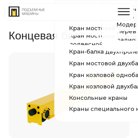
Устройство и ремонт п
Производств
КРАНЫ
путей
Модернизация и реконс
Сертификаты
Кран мостовой однобалочный опорный
Перевод на
Концевая балка
Кран мостовой однобалочный
География по
радиоуправление
подвесной
Кран-балка двухпролётная подвесная
Кран мостовой двухбалочный
Кран козловой однобалочный
Кран козловой двухбалочный
Консольные краны
Краны специального назначения
Концевая балка мостового крана – это один
из элементов крановой конструкции, к
которой выполняется крепление
пролетной балки. Также она используется
для перемещения всего механизма по