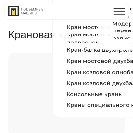
Устройство и ремонт п
Производств
КРАНЫ
путей
Модернизация и реконс
Сертификаты
Кран мостовой однобалочный опорный
Перевод на
Крановая кабина
Кран мостовой однобалочный
География по
радиоуправление
подвесной
Кран-балка двухпролётная подвесная
Кран мостовой двухбалочный
Кран козловой однобалочный
Кран козловой двухбалочный
Консольные краны
Краны специального назначения
Крановые кабины — это важный элемент
управления подъемными механизмами,
обеспечивающий комфорт и безопасность
операторов. Наши крановые кабины
разработаны с учетом всех требований