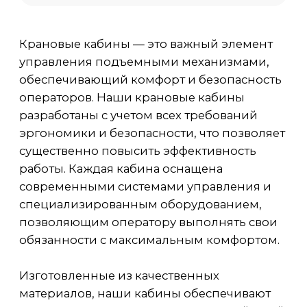
эргономики и безопасности, что позволяет
существенно повысить эффективность
работы. Каждая кабина оснащена
современными системами управления и
специализированным оборудованием,
позволяющим оператору выполнять свои
обязанности с максимальным комфортом.
Изготовленные из качественных
материалов, наши кабины обеспечивают
надежную защиту от внешних воздействий,
таких как пыль, шум и вибрация. При
разработке дизайна крановых кабин мы
акцентируем внимание на
функциональности и удобстве, что
позволяет снизить утомляемость и
повысить продуктивность операторов. Мы
Мен
предлагаем различные решения,
способные удовлетворить
Прод
индивидуальные потребности каждого
Услуг
клиента.
О ко
Кон
Ново
Для расчёта стоимости отправьте