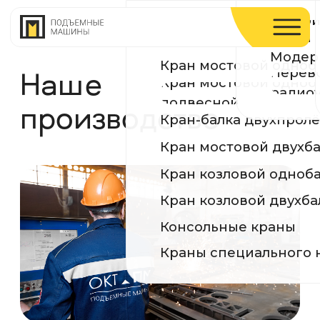
Устройство и ремонт п
Производств
КРАНЫ
путей
Модернизация и реконс
Сертификаты
Кран мостовой однобалочный опорный
Перевод на
Наше
Кран мостовой однобалочный
География по
радиоуправление
подвесной
производство
Кран-балка двухпролётная подвесная
Кран мостовой двухбалочный
Кран козловой однобалочный
Кран козловой двухбалочный
Консольные краны
Краны специального назначения
Производственная база ОКТ-
Подъемные машины оснащена
современным оборудованием и
техникой, а также командой
квалифицированных и опытных