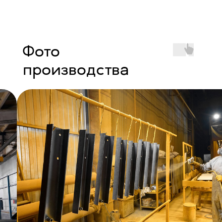
Фото
производства
Возникли вопросы или
предложения?
Мы рады и всегда на связи! Пишите на
почту
info@kranpm.ru
ОСТАВИТЬ ЗАЯВКУ
Согласие на обработку персональных
данных
Политика использования cookies
Пользовательское соглашение
Политика конфиденциальности