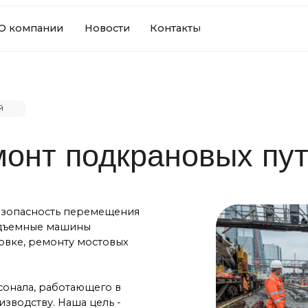
+7(34
+7(34
ании
Новости
Контакты
zakaz
zakaz
нт подкрановых путей
ность перемещения
ые машины
ремонту мостовых
 работающего в
ву. Наша цель -
астей и опытных
рузоподъемное