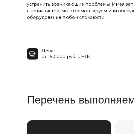
й
оборудование любой сложности.
одъемного
Цена
З
от 150 000 руб. с НДС
Перечень выполняемых
Наши технические
специалисты имеют опыт
регламентных проверок,
задача которых –
Сборка мос
бесперебойное
с соблюден