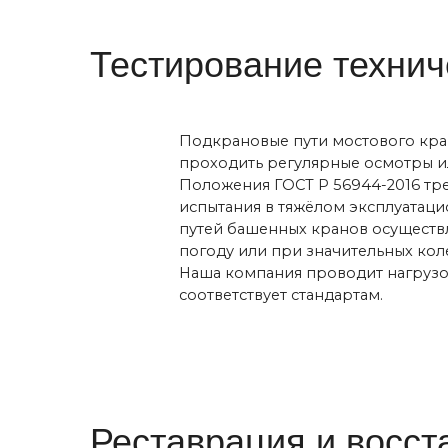
й
проходить регулярные осмотры или ремо
Положения ГОСТ Р 56944-2016 требуют 
одъемного
испытания в тяжёлом эксплуатационном 
путей башенных кранов осуществляется 
погоду или при значительных колебания
Наша компания проводит нагрузочные ис
соответствует стандартам.
Реставрация и восстан
Ремонт подкрановых путей начинается 
Подкрановые балки;
Рельсы;
Тупиковые упоры подкрановых путей;
Крепления;
Буферные устройства.