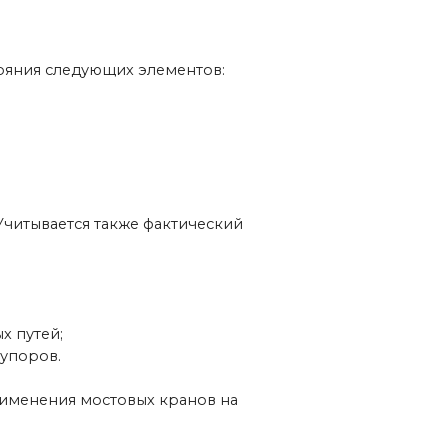
акже фактический
товых кранов на
предлагаем, чтобы
 Мы обучим новых,
хозяйства.
отправим их на