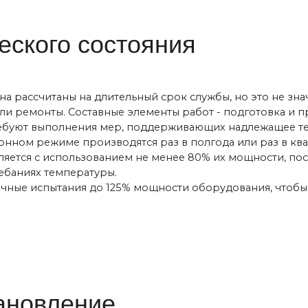
нты. Составные элементы работ - подготовка и проведение наг
выполнения мер, поддерживающих надлежащее техническое сос
режиме производятся раз в полгода или раз в квартал. Устано
с использованием не менее 80% их мощности, поскольку они р
х температуры.
пытания до 125% мощности оборудования, чтобы убедиться, чт
овление
после предварительной оценки технического состояния следую