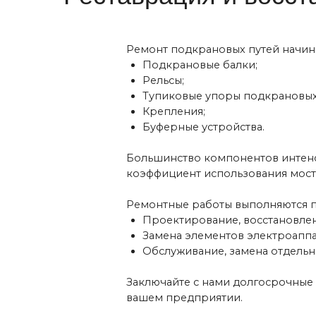
удования
Большинство компонентов интенсивно из
коэффициент использования мостовых к
Ремонтные работы выполняются по трём
й
Проектирование, восстановление мех
одъемного
Замена элементов электроаппаратуры
Обслуживание, замена отдельных уст
Заключайте с нами долгосрочные целев
вашем предприятии.
Техника безопасности
Мы не можем постоянно быть с вами, но
ваши крановщики и специалисты постоян
повысим квалификацию действующих спе
Компетентные сотрудники компании име