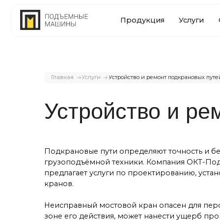
Продукция
Услуги
О комп
Главная
Услуги
Устройство и ремонт подкрановых путей
Устройство и ремо
Подкрановые пути определяют точность и безопас
грузоподъёмной техники. Компания ОКТ-Подъемн
предлагает услуги по проектированию, установке, 
кранов.
Неисправный мостовой кран опасен для персонала,
удования
зоне его действия, может нанести ущерб производст
устранить возникающие проблемы. Имея запас запч
специалистов, мы отремонтируем или обслужим г