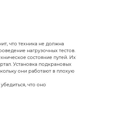
рузочных тестов.
тояние путей. Их
вка подкрановых
аботают в плохую
о оно
щих элементов: