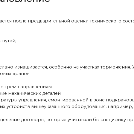
нашивается, особенно на участках торможения. Учитывается т
ранов.
 направлениям:
анических деталей;
 управления, смонтированной в зоне подкрановых путей;
ройств вышеуказанного оборудования, например, упоров.
ые договоры, которые учитывали бы специфику применения мос
 в состоянии предусмотреть форсмажорные ситуации. Поэтому 
но были в курсе изменений в правилах техники безопасности.
циалистов по вопросам текущего обслуживания подкранового 
ют опыт работы с различными типами и моделями кранов. Мы 