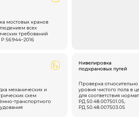
х требований
44−2016
Нивелировка
подкрановых путей
Проверка относительно
уровня чистого пола в цехе
ханических и
для соответствия нормативам
ких схем
РД 50.48.007501.05,
ранспортного
т
РД 50.48.007503.05
ия
ого состояния
итаны на длительный срок службы, но это не значит, что техни