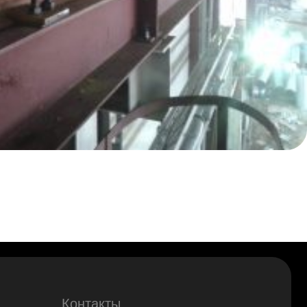
онтакты
(342)254-33-44
kaz@kranpm.ru
fo@kranpm.ru
ОСТАВИТЬ ЗАЯВКУ
 Пермь, ул. Промышленная, 87