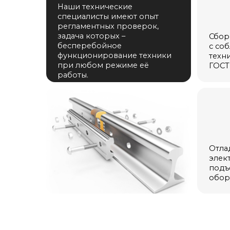
функционирование техники
технически
при любом режиме её
ГОСТ Р 56 9
работы.
удования
й
одъемного
Отладка ме
электричес
подъёмно-т
оборудован
Тестирование техническ
удования
Подкрановые пути мостового крана рассч