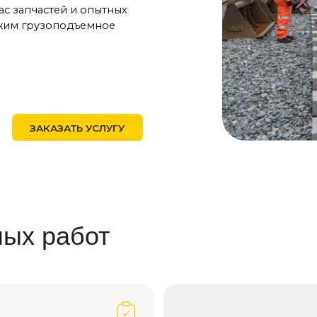
АКАЗАТЬ УСЛУГУ
 работ
товых кранов
ием всех