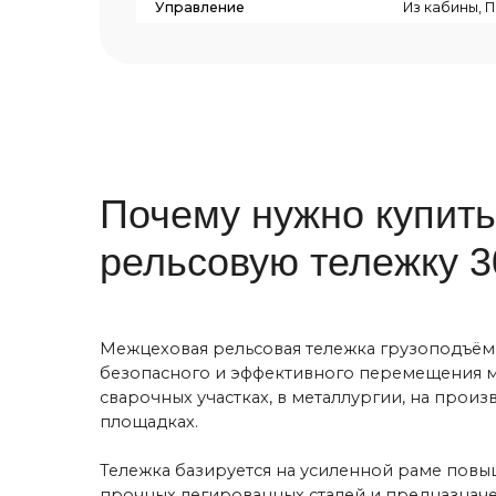
рельсовую тележку 30 т
Межцеховая рельсовая тележка грузоподъёмностью
безопасного и эффективного перемещения массивных
сварочных участках, в металлургии, на производств
площадках.
Тележка базируется на усиленной раме повышенной
прочных легированных сталей и предназначены дл
30 т с учётом параметров маршрута, включая длину 
Маршрут может быть прямым, кольцевым или многос
Платформа тележки полностью создаётся под задачу
ложементы для цилиндров или валов, специальные
нагрузки и минимизацию рисков опрокидывания, ч
Стандартная скорость тележки — 10–25 м/мин, но 
между цехами и ускоряет производственные процес
изготовлена в исполнениях У1–У3. Для химически а
Типы управления подбираются под особенности лог