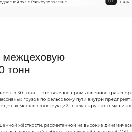
онн
 30 тонн — это тяжёлое промышленное транспортное оборудо
 грузов по рельсовому пути внутри предприятия. Такая модел
ах металлоконструкций, в цехах крупного машиностроения, а та
 жёсткости, рассчитанной на высокие динамические нагрузки. 
я длительной работы под тяжёлой нагрузкой. ОКТ Подъёмные м
пути, тип рельсов (Р50–Р65), возможные разветвления, уклоны и
егментным, а сам путь — одно- или многопутным.
: это может быть открытая площадка, усиленные боковые борта
 технологические крепления. Конструкция предусматривает р
то особенно важно при транспортировке крупногабаритных эл
по запросу возможно повышение до 40–60 м/мин. Это снижает в
сы. Тележка работает в широком температурном диапазоне –40
ктивных или опасных производств доступны исполнения ПБИ и 
истики: подвесной пульт, радиоуправление, бортовое управлен