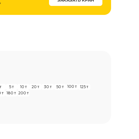
100 т
20 т
30 т
50 т
125 т