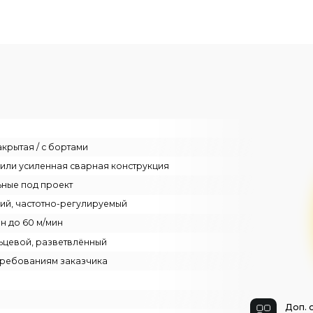
/ с бортами
ленная сварная конструкция
 проект
тотно-регулируемый
 м/мин
 разветвлённый
ниям заказчика
Доп. опции крана
по запросу Заказчика
й пульт, Радиоуправление
ежцеховую