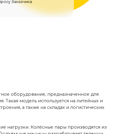
вание, предназначенное для
ь используется на литейных и
кже на складах и логистических
Колёсные пары производятся из
ашины разрабатывает тележки
 климатические условия.
, направляющие, фиксаторы,
авномерное распределение
ементов.
ремя перемещения грузов
…+40 °C и может быть
ВБИ.
ие или автоматизация.