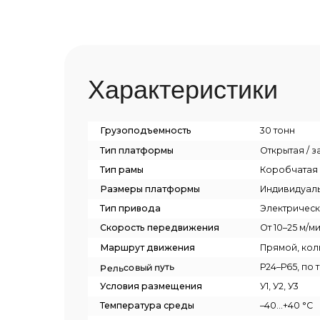
Грузоподъемность
30 тонн
Тип платформы
Открытая / закрытая 
Тип рамы
Коробчатая или уси
Размеры платформы
Индивидуальные под
удования
Тип привода
Электрический, час
Скорость передвижения
От 10–25 м/мин до 60
Маршрут движения
Прямой, кольцевой,
й
Р24–Р65, по требова
Рельсовый путь
одъемного
Условия размещения
У1, У2, У3
Температура среды
–40…+40 °C
Управление
Из кабины, Подвесно
Почему нужно купить м