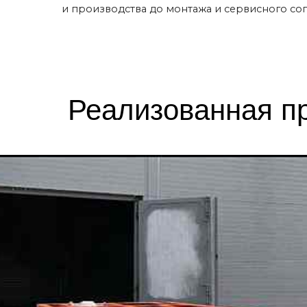
Реализованная п
удования
й
одъемного