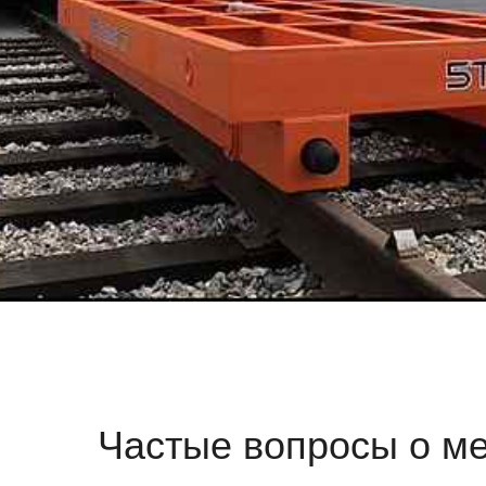
Частые вопросы о межце
Подходит ли тележка 30 т для металлургии?
Да. В исполнениях ПБИ и ВБИ она выдерживает высокие
Можно ли использовать тележку на длинных маршр
Да. При необходимости устанавливается усиленный прив
Какой рельсовый путь предпочтителен?
Обычно применяются профили Р50 или Р65 — они выдерж
Можно ли сделать платформу под конкретное техн
Можно. Платформа проектируется под форму, вес и габа
Какие типы управления доступны?
Подвесной пульт, радиоуправление, бортовое управлени
От чего зависит стоимость тележки 30 т?
От длины маршрута, состояния рельсов, исполнения, ско