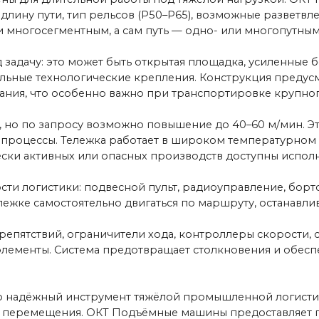
остоятельно двигаться по маршруту, останавливаться в заданн
вий, ограничители хода, контроллеры скорости, световая и зву
ы. Система предотвращает столкновения и обеспечивает безо
жный инструмент тяжёлой промышленной логистики. Она обесп
мещения. ОКТ Подъёмные машины предоставляет полный цикл у
дения.