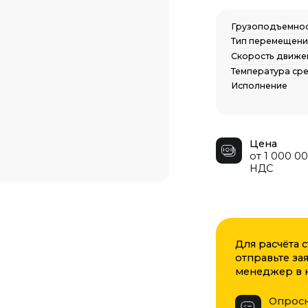
Тип перемещения
Рельсо
Скорость движения
От 10 д
Температура среды
-40 С / 
Исполнение
Общепр
Цена
от 1 000 000 руб. с
НДС
Для расчёта стоимости зап
отправьте заявку на обрат
менеджер в кратчайшие ср
Опросный лист
Скачать