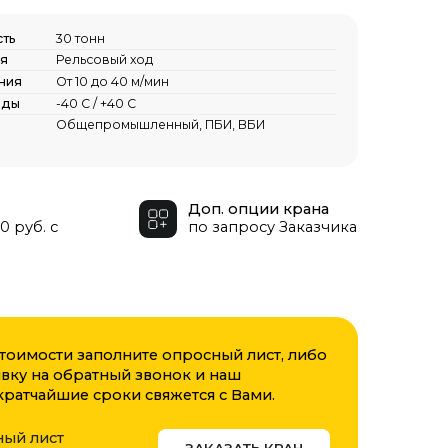
вый ход
о 40 м/мин
+40 С
омышленный, ПБИ, ВБИ
Доп. опции крана
по запросу Заказчика
олните опросный лист, либо
ный звонок и наш
оки свяжется с Вами.
ЗАКАЗАТЬ КРАН