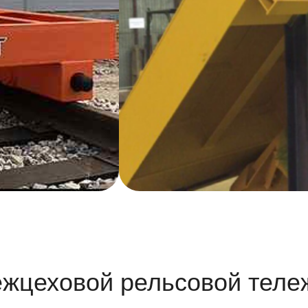
ховой рельсовой тележке 30
 температуры, агрессивные пары и повышенную запылённость.
утах?
од, увеличенная скорость и колёсные пары повышенной прочности.
ивают высокие нагрузки и обеспечивают стабильный ход.
ическое оборудование?
риты вашего груза.
е и различные уровни автоматизации.
рости, управления, платформы и дополнительных опций.