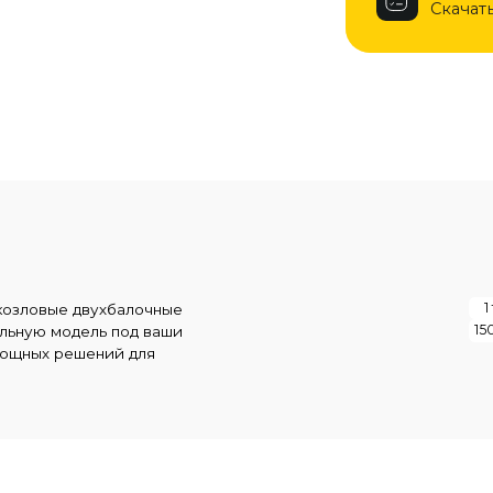
1 т
5 т
10 т
е двухбалочные
200 т
150 т
180 т
модель под ваши
 решений для