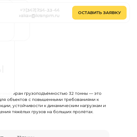
2)254-33-44
2)254-33-44
ОСТАВИТЬ ЗАЯВКУ
ОСТАВИТЬ ЗАЯВКУ
@kranpm.ru
@kranpm.ru
зоподъёмностью 32 тонны — это
 повышенными требованиями к
ости к динамическим нагрузкам и
рузов на больших пролётах.
ы
до 50 м
о 35 м