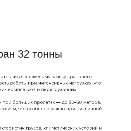
 пролётах — до 50–60 метров.
особенно важно при цикличной
зов, климатических условий и
ование как в функциональных
 и металлобаз до крупных
нах с суровыми климатическими
ной или взрывоопасной среде.
й.
 интеллектуальной
ижения — до 100 м/мин —