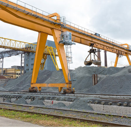
удования
й
одъемного
Почему нужно купить ко
Козловой двухбалочный кран грузоподъёмностью 3
оборудования. Он сочетает высокую точность пози
делает его оптимальным решением для машинострое