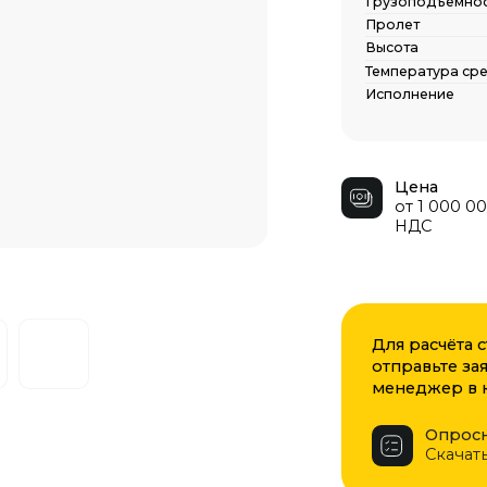
Температура среды
-40 С / 
Исполнение
Общепр
Цена
от 1 000 000 руб. с
НДС
Для расчёта стоимости зап
отправьте заявку на обрат
менеджер в кратчайшие ср
Опросный лист
Скачать