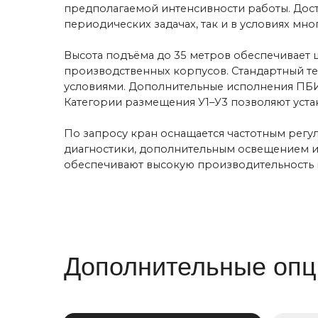
Кабина / Радиоуправление
Тормоз на 
крана
Позволяет и
Способствует повышению
непредвиден
безопасности на производстве,
крана и обес
а также обеспечивает высокую
остановку в 
мобильность крана
месте
Концевые выключатели
Оптические
от столкнов
Предотвраще
крана с преп
Обеспечивают ограничение
с другим кран
хода механизмов подъема,
Рекомендуетс
передвижения тележки тали и
2 датчика на