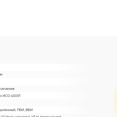
е
01/1
 ПБИ, ВБИ
д навесом), У3 (в помещении)
 до 100 м/мин по запросу
Доп. опции крана
по запросу Заказчика
й пульт, Радиоуправление