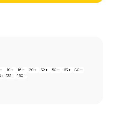
0 т
32 т
50 т
63 т
80 т