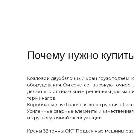
терминалов.
Коробчатая двухбалочная конструкция обеспечивае
Усиленные сварные элементы и качественная сталь
и круглосуточной эксплуатации.
Краны 32 тонны ОКТ Подъёмные машины разрабатыва
предполагаемой интенсивности работы. Доступны р
удования
периодических задачах, так и в условиях многосм
Высота подъёма до 35 метров обеспечивает широк
й
производственных корпусов. Стандартный температ
условиями. Дополнительные исполнения ПБИ и ВБИ 
одъемного
Категории размещения У1–У3 позволяют устанавлив
По запросу кран оснащается частотным регулирова
диагностики, дополнительным освещением и расш
обеспечивают высокую производительность на бол
Дополнительные опции 