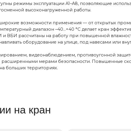
передвижение
Частотные преобразователи
сключить
ное движение
З
печивает его
определенном
Для плавного пуска и подъема,
что снижает износ механизмов
 датчики
Устройство защиты от
ения
падения груза при обрыве
фаз
ние столкновения
ятствием или
Дополнительное устройство
ом на одних путях.
безопасности наряду с
я устанавливать
ограничителем
 опорные краны и
грузоподъемности и концевыми