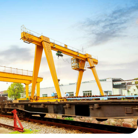
 тонны
яжёлому классу кранового
и интенсивных нагрузках, что
ов и перегрузочных