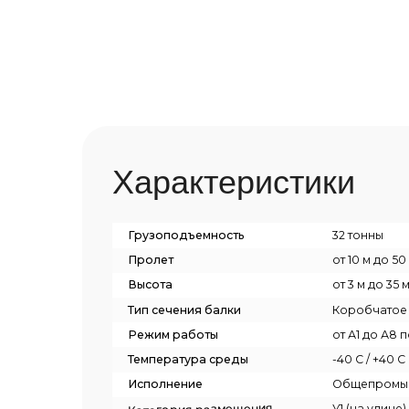
Характеристики
Грузоподъемность
32 тонны
Пролет
от 10 м до 50 м
Высота
от 3 м до 35 м
Тип сечения балки
Коробчатое сечени
Режим работы
от А1 до А8 по ИСО 43
Температура среды
-40 С / +40 С
Исполнение
Общепромышленный,
Категория размещения
У1 (на улице), У2 (по
Скорость передвижения крана
20 м/мин (стандарт),
Сейсмоустойчивость
от 6 до 9 баллов
Способ управления
Из кабины, Подвесно