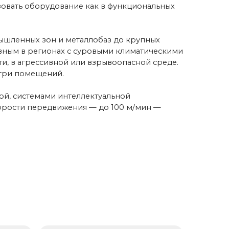
Ограничитель
грузоподъемности
ащита крана от перегрузок,
блокирует подъемный механизм
тельфера при подъеме груза
больше, чем номинальный
Регистратор параметров
работы крана
Регистрирует условия работы и
режимы крана,
продолжительность и объем