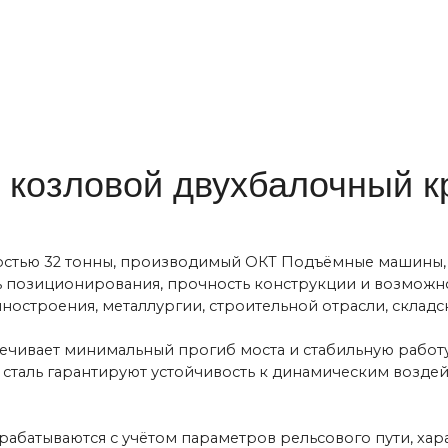
т минимальный прогиб моста и стабильную работу при больших
 гарантируют устойчивость к динамическим воздействиям, что 
ются с учётом параметров рельсового пути, характеристик гру
ежимы эксплуатации A1–A8, позволяющие использовать оборуд
енной высоконагруженной работы.
ие возможности применения — от открытых промышленных зон
урный диапазон –40…+40 °C делает кран эффективным в регио
рассчитаны на работу при повышенной влажности, в агрессив
ать оборудование на улице, под навесами или внутри помещени
нием, видеонаблюдением, противоугонной защитой, системами
иренными мерами безопасности. Повышенные скорости передв
ьших территориях.
на кран