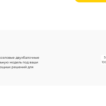
5 т
10 т
16 т
2
е двухбалочные
100 т
125 т
160 т
одель под ваши
 решений для