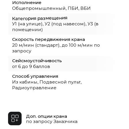
Почему нужно купить
козловой двухбалочный
кран 100 тонн
Кран грузоподъёмностью 100 тонн,
производимый ОКТ Подъёмные
машины, предназначен для работы со
сверхтяжёлыми грузами и рассчитан на
высокоинтенсивную эксплуатацию. Он
используется на объектах, где требуется
высокая точность и максимальная
устойчивость конструкции — в крупных
металлургических цехах, литейных
производств, на верфях, сборочных
линиях тяжёлого машиностроения и в
логистических терминалах.
Коробчатая двухбалочная конструкция
обеспечивает необходимую жёсткость и