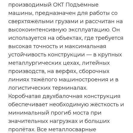
Кабина / Радиоуправление
Способствует повышению
безопасности на производстве, а
также обеспечивает высокую
мобильность крана
Тормоз на передвижение крана
Позволяет исключить
непредвиденное движение крана и
обеспечивает его остановку в
определенном месте
Частотные преобразователи
Для плавного пуска и подъема, что
снижает износ механизмов
Ограничитель грузоподъемности
Защита крана от перегрузок,