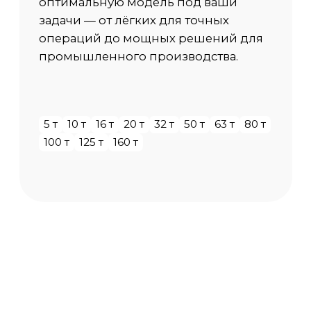
Тип сечения балки
Коробчатое сечение
Режим работы
от А1 до А8 по ИСО 4301/1
Температура среды
-40 С / +40 С
Исполнение
Общепромышленный, ПБИ, ВБИ
Категория размещения
У1 (на улице), У2 (под навесом), У3 (в
помещении)
Скорость передвижения крана
20 м/мин (стандарт), до 100 м/мин по
запросу
Сейсмоустойчивость
от 6 до 9 баллов
Способ управления
Из кабины, Подвесной пульт,
Радиоуправление
Доп. опции крана
по запросу Заказчика