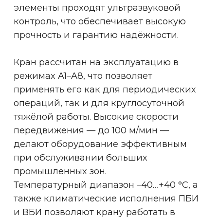
блокирует подъемный механизм
тельфера при подъеме груза больше,
чем номинальный
Концевые выключатели
Обеспечивают ограничение хода
механизмов подъема, передвижения
тележки тали и передвижения моста
Оптические датчики
от столкновения
Предотвращение столкновения крана
с препятствием или с другим краном
на одних путях. Рекомендуется
устанавливать 2 датчика на опорные
краны и 4 датчика на подвесные
Устройство защиты от падения
груза при обрыве фаз