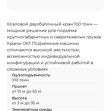
отличаются высокой жёсткостью,
возможностью индивидуальной
конфигурации и устойчивой работой в
сложных условиях.
Грузоподъемность
100 тонн
Пролет
от 10 м до 50 м
Высота
от 3 м до 35 м
Температура среды
-40 С / +40 С
Исполнение
Общепромышленный, ПБИ, ВБИ
Цена
от 1 000 000 руб. с НДС
Доп. опции крана
по запросу Заказчика
Для расчёта стоимости заполните