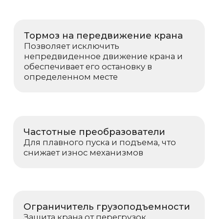
Какой режим работы лучше для крана 100
т?
Для регулярных подъёмов подойдёт A5–
A6, для тяжёлых циклов и круглосуточных
работ — A7–A8. Выбор зависит от характера
нагрузки и интенсивности эксплуатации.
Можно ли использовать кран 100 тонн в
условиях химического производства?
Да. Исполнения ПБИ и ВБИ рассчитаны на
агрессивные среды, высокую влажность,
пары кислот и зоны с повышенной
опасностью.
Допускается ли установка крана на улице
зимой?
Да. Температурный диапазон –40…+40 °C
позволяет эксплуатировать оборудование
круглый год, включая регионы с суровыми
зимами.
Какой тип управления
предпочтительнее?
Для большинства объектов —
радиоуправление: оно повышает
безопасность и удобство работы. На