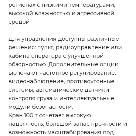
Дополнительное устройство
безопасности наряду с ограничителем
грузоподъемности и концевыми
выключателями
Регистратор параметров работы
крана
Регистрирует условия работы и
режимы крана, продолжительность и
объем нагружения
Звуковая и световая
сигнализация
Сигнализация активируется при
включении мостового крана,
предупреждая сотрудников о
необходимости покинуть опасную
зону
Анемометр
При достижении максимально