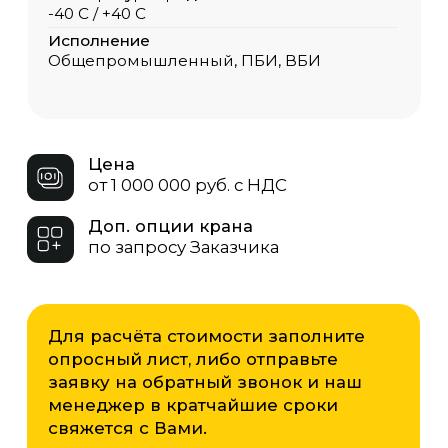
опросный лист, либо отправьте
заявку на обратный звонок и наш
менеджер в кратчайшие сроки
свяжется с Вами.
Опросный лист
Скачать
ЗАКАЗАТЬ КРАН
Грузоподъёмность
ООО «ОКТ-Подъемные машины»
производит козловые двухбалочные
краны от 5 до 160 тонн. Мы подберём
оптимальную модель под ваши
задачи — от лёгких для точных
операций до мощных решений для
промышленного производства.