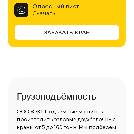
5 т
10 т
16 т
20 т
32 т
50 т
63 т
80 т
100 т
125 т
160 т
Характеристики
Грузоподъемность
100 тонн
Пролет
от 10 м до 50 м
Высота
от 3 м до 35 м