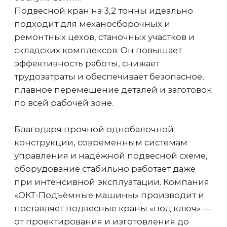
Оптические датчики
от столкновения
Предотвращение столкновения крана
с препятствием или с другим краном
на одних путях. Рекомендуется
устанавливать 2 датчика на опорные
краны и 4 датчика на подвесные
Устройство защиты от падения
груза при обрыве фаз
Дополнительное устройство
безопасности наряду с ограничителем
грузоподъемности и концевыми
выключателями
Регистратор параметров работы
крана
Регистрирует условия работы и
режимы крана, продолжительность и
объем нагружения