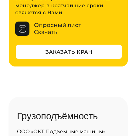
под ваши задачи — от лёгких кран-
балок для точных операций до
мощных решений для
промышленного производства.
0,5 т
1 т
2 т
3,2 т
5 т
6,3 т
8 т
10 т
12,5 т
16 т
20 т
Характеристики
Грузоподъемность
3,2 т
Пролет
от 3 м до 15 м.
Высота
от 3 м до 60 м.
Тип сечения балки
Двутавр/Коробчатое сечение