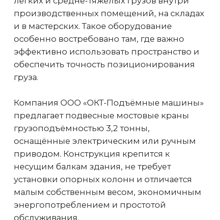
непредвиденное движение крана и
обеспечивает его остановку в
определенном месте
Частотные преобразователи
Для плавного пуска и подъема, что
снижает износ механизмов
Ограничитель грузоподъемности
Защита крана от перегрузок,
блокирует подъемный механизм
тельфера при подъеме груза больше,
чем номинальный
Концевые выключатели
Обеспечивают ограничение хода
механизмов подъема, передвижения
тележки тали и передвижения моста