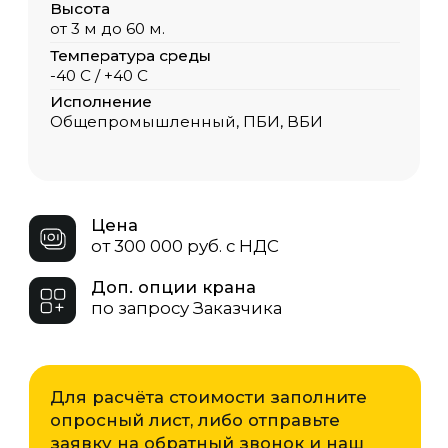
Для расчёта стоимости заполните
опросный лист, либо отправьте
заявку на обратный звонок и наш
менеджер в кратчайшие сроки
свяжется с Вами.
Опросный лист
Скачать
ЗАКАЗАТЬ КРАН
Грузоподъёмность
ООО «ОКТ-Подъемные машины»
производит подвесные
однобалочные краны
грузоподъёмностью от 0,5 до 20 тонн.
Мы подберём оптимальную модель