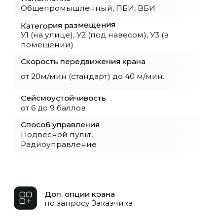
Где купить кран
однобалочный подвесной
3,2 тонны
Подвесной мостовой однобалочный кран
3,2 тонны — компактное и надёжное
решение для подъёма и перемещения
лёгких и средне-тяжёлых грузов внутри
производственных помещений, на складах
и в мастерских. Такое оборудование
особенно востребовано там, где важно
эффективно использовать пространство и
обеспечить точность позиционирования
груза.
Компания ООО «ОКТ-Подъёмные машины»
предлагает подвесные мостовые краны
грузоподъёмностью 3,2 тонны,
оснащённые электрическим или ручным
приводом. Конструкция крепится к
несущим балкам здания, не требует