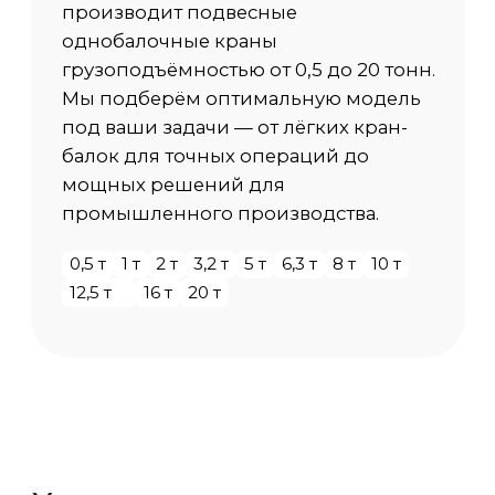
Длина консолей
от 0,3 м до 1,5 м.
Режим работы
от А1 до А7 по ИСО 4301/1
Температура среды
-40 С / +40 С
Исполнение
Общепромышленный, ПБИ, ВБИ
Категория размещения
У1 (на улице), У2 (под навесом), У3 (в
помещении)
Скорость передвижения крана
от 20м/мин (стандарт) до 40 м/мин.
Сейсмоустойчивость
от 6 до 9 баллов
Способ управления
Подвесной пульт,
Радиоуправление
Доп. опции крана
по запросу Заказчика