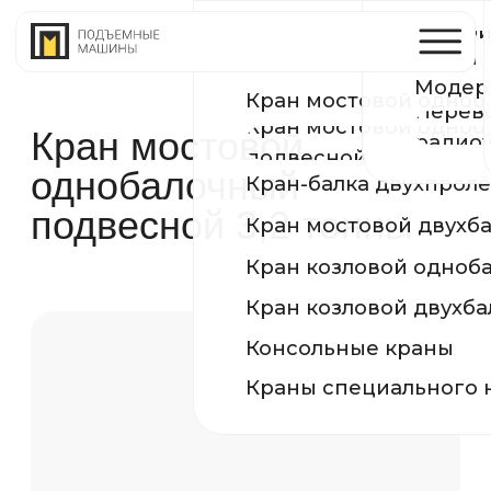
Устройство и ремонт п
Производств
КРАНЫ
путей
Модернизация и реконс
Сертификаты
Кран мостовой однобалочный опорный
Перевод на
Кран мостовой однобалочный
География по
Кран мостовой
радиоуправление
подвесной
однобалочный
Кран-балка двухпролётная подвесная
подвесной 3,2 тонны
Кран мостовой двухбалочный
Кран козловой однобалочный
Кран козловой двухбалочный
Консольные краны
Краны специального назначения
Подвесной мостовой кран — это