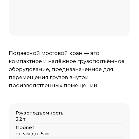
компактное и надёжное грузоподъёмное
оборудование, предназначенное для
перемещения грузов внутри
производственных помещений.
Грузоподъемность
3,2 т
Пролет
от 3 м до 15 м.
Высота
от 3 м до 60 м.
Температура среды
-40 С / +40 С
Исполнение
Общепромышленный, ПБИ, ВБИ
Цена
от 300 000 руб. с НДС
Доп. опции крана
по запросу Заказчика