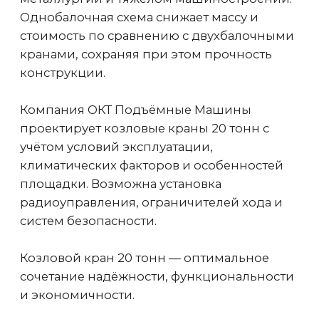
Устройство защиты от падения
груза при обрыве фаз
Дополнительное устройство
безопасности наряду с ограничителем
грузоподъемности и концевыми
выключателями
Регистратор параметров работы
крана
Регистрирует условия работы и
режимы крана, продолжительность и
объем нагружения
Звуковая и световая
сигнализация
Сигнализация активируется при
включении мостового крана,
предупреждая сотрудников о
необходимости покинуть опасную
зону