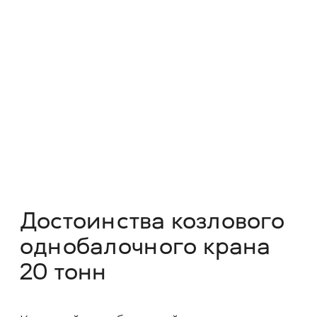
Дополнительные
опции на кран
Кабина / Радиоуправление
Способствует повышению
безопасности на производстве, а
также обеспечивает высокую
мобильность крана
Тормоз на передвижение крана
Позволяет исключить
непредвиденное движение крана и
обеспечивает его остановку в
определенном месте
Частотные преобразователи
Для плавного пуска и подъема, что
снижает износ механизмов