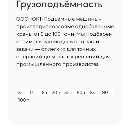
Высота
от 3 м до 35 м
Тип сечения балки
Двутавр/Коробчатое сечение
Режим работы
от А1 до А8 по ИСО 4301/1
Температура среды
-40 С / +40 С
Исполнение
Общепромышленный, ПБИ, ВБИ
Категория размещения
У1 (на улице), У2 (под навесом), У3 (в
помещении)
Скорость передвижения крана
20 м/мин (стандарт), до 100 м/мин по
запросу
Сейсмоустойчивость
от 6 до 9 баллов
Способ управления
Из кабины, Подвесной пульт,
Радиоуправление
Доп. опции крана