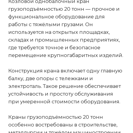
Ограничитель грузоподъемности
Защита крана от перегрузок,
блокирует подъемный механизм
тельфера при подъеме груза больше,
чем номинальный
Концевые выключатели
Обеспечивают ограничение хода
механизмов подъема, передвижения
тележки тали и передвижения моста
Оптические датчики
от столкновения
Предотвращение столкновения крана
с препятствием или с другим краном
на одних путях. Рекомендуется
устанавливать 2 датчика на опорные
краны и 4 датчика на подвесные