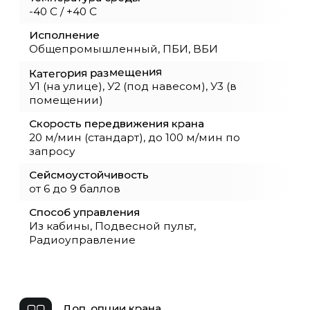
Достоинства козлового
однобалочного крана
20 тонн
Козловой однобалочный кран
грузоподъёмностью 20 тонн — прочное и
функциональное оборудование для
работы с тяжёлыми грузами. Он
используется на открытых площадках,
складах и промышленных предприятиях,
где требуется точное и безопасное
перемещение крупногабаритных изделий.
Конструкция крана включает одну главную
балку, две опоры с тележками и
электроталь. Такое решение обеспечивает
устойчивость и простоту обслуживания
при умеренной стоимости оборудования.