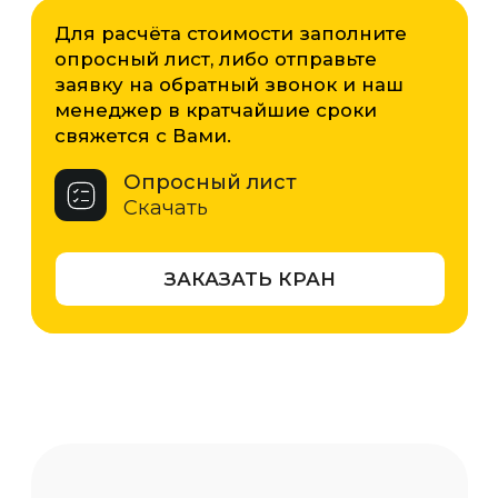
производит козловые однобалочные
краны от 5 до 100 тонн. Мы подберём
оптимальную модель под ваши
задачи — от лёгких для точных
операций до мощных решений для
промышленного производства.
5 т
10 т
16 т
20 т
32 т
50 т
63 т
80 т
100 т
Характеристики
Грузоподъемность
20 тонн
Пролет
от 3 м до 50 м