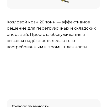
востребованным в промышленности.
Грузоподъемность
20 тонн
Пролет
от 3 м до 50 м
Высота
от 3 м до 35 м
Температура среды
-40 С / +40 С
Исполнение
Общепромышленный, ПБИ, ВБИ
Цена
от 600 000 руб. с НДС