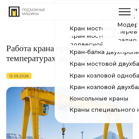
Устройство и ремонт п
Производств
КРАНЫ
путей
Модернизация и реконс
Сертификаты
Кран мостовой однобалочный опорный
Перевод на
Кран мостовой однобалочный
География по
радиоуправление
подвесной
Кран-балка двухпролётная подвесная
Кран мостовой двухбалочный
Работа крана при низких
Кран козловой однобалочный
температурах до -40°C
Кран козловой двухбалочный
Консольные краны
12.05.2026
Краны специального назначения