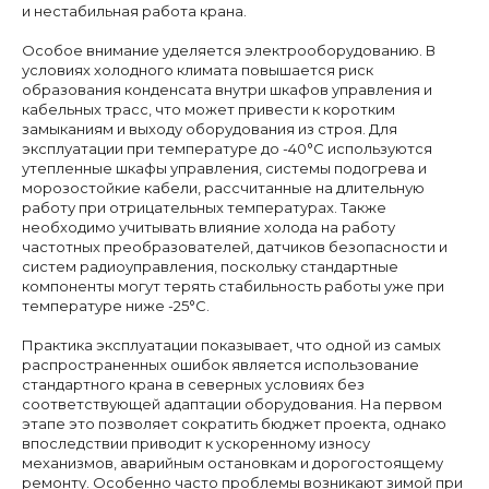
и нестабильная работа крана.
Особое внимание уделяется электрооборудованию. В
условиях холодного климата повышается риск
образования конденсата внутри шкафов управления и
кабельных трасс, что может привести к коротким
замыканиям и выходу оборудования из строя. Для
эксплуатации при температуре до -40°C используются
утепленные шкафы управления, системы подогрева и
морозостойкие кабели, рассчитанные на длительную
работу при отрицательных температурах. Также
необходимо учитывать влияние холода на работу
частотных преобразователей, датчиков безопасности и
систем радиоуправления, поскольку стандартные
компоненты могут терять стабильность работы уже при
температуре ниже -25°C.
Практика эксплуатации показывает, что одной из самых
распространенных ошибок является использование
стандартного крана в северных условиях без
соответствующей адаптации оборудования. На первом
Подберём кран
этапе это позволяет сократить бюджет проекта, однако
впоследствии приводит к ускоренному износу
под вашу задачу
механизмов, аварийным остановкам и дорогостоящему
ремонту. Особенно часто проблемы возникают зимой при