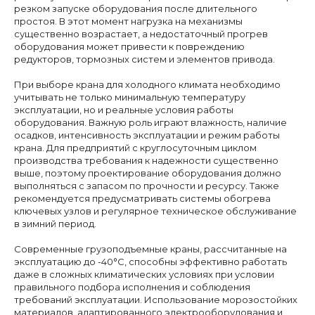
резком запуске оборудования после длительного
Оставьте заявку на расчет консольного
простоя. В этот момент нагрузка на механизмы
крана
существенно возрастает, а недостаточный прогрев
оборудования может привести к повреждению
редукторов, тормозных систем и элементов привода.
При выборе крана для холодного климата необходимо
+7
учитывать не только минимальную температуру
эксплуатации, но и реальные условия работы
оборудования. Важную роль играют влажность, наличие
Мен
осадков, интенсивность эксплуатации и режим работы
крана. Для предприятий с круглосуточным циклом
производства требования к надежности существенно
Прод
выше, поэтому проектирование оборудования должно
Услуг
выполняться с запасом по прочности и ресурсу. Также
рекомендуется предусматривать системы обогрева
О ко
Кон
ключевых узлов и регулярное техническое обслуживание
Ново
в зимний период.
Я даю
согласие
на
обработку своих
персональных данных согласно
Современные грузоподъемные краны, рассчитанные на
политики конфиденциальности
эксплуатацию до -40°C, способны эффективно работать
даже в сложных климатических условиях при условии
правильного подбора исполнения и соблюдения
ОТПРАВИТЬ
требований эксплуатации. Использование морозостойких
материалов, адаптированного электрооборудования и