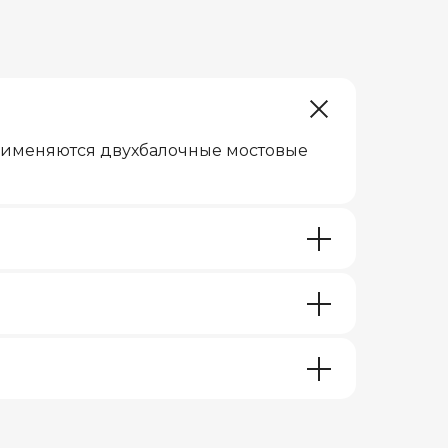
рименяются двухбалочные мостовые
онтакты
(342)254-33-44
kaz@kranpm.ru
fo@kranpm.ru
ОСТАВИТЬ ЗАЯВКУ