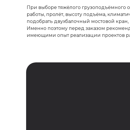
При выборе тяжёлого грузоподъёмного о
работы, пролёт, высоту подъёма, климат
подобрать двухбалочный мостовой кран,
Именно поэтому перед заказом рекоменд
имеющими опыт реализации проектов ра
Подберём кран
Оставьте заявку на расчет
двухбалочного мостового
крана