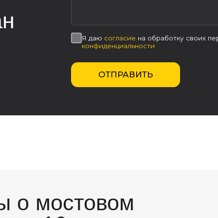
о мостовом
е 16 тонн