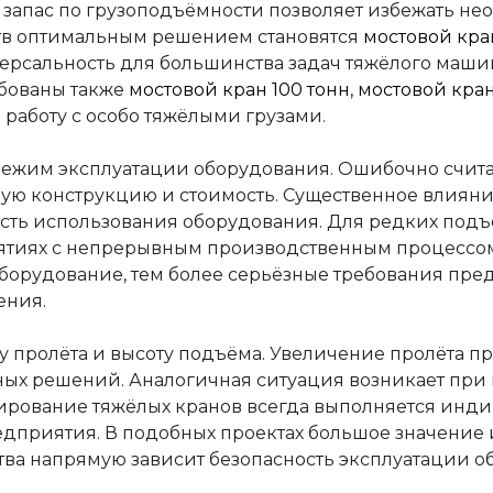
 запас по грузоподъёмности позволяет избежать 
ств оптимальным решением становятся
мостовой кра
ерсальность для большинства задач тяжёлого маши
бованы также
мостовой кран 100 тонн
,
мостовой кран
а работу с особо тяжёлыми грузами.
ежим эксплуатации оборудования. Ошибочно считат
ую конструкцию и стоимость. Существенное влияние
ть использования оборудования. Для редких подъё
иятиях с непрерывным производственным процессо
 оборудование, тем более серьёзные требования пре
ения.
 пролёта и высоту подъёма. Увеличение пролёта пр
ных решений. Аналогичная ситуация возникает при
ирование тяжёлых кранов всегда выполняется инди
едприятия. В подобных проектах большое значение
ества напрямую зависит безопасность эксплуатации 