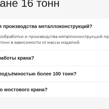
я производства металлоконструкций?
ообработки и производства металлоконструкций п
 тонн в зависимости от массы изделий.
Меню
К
работы крана?
Продукция
+7
Услуги
za
О компании
in
Новости
оподъёмностью более 100 тонн?
Контакты
u
о мостового крана?
Политика использования cookies
Пользовательское соглашение