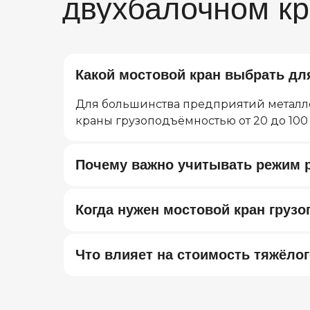
Какой мостовой кран выбрать дл
Для большинства предприятий металл
краны грузоподъёмностью от 20 до 100
Почему важно учитывать режим 
Когда нужен мостовой кран груз
Возникли вопросы или предложения?
Мы рады и всегда на связи! Пишите на почту
info@kranpm.r
Что влияет на стоимость тяжёлог
Согласие на обработку персональных данных
Реквизиты компании