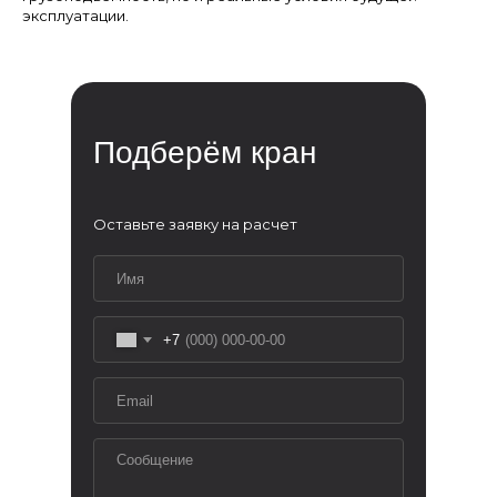
Мен
эксплуатации.
Прод
Услуг
О ко
Кон
Ново
Подберём кран
Оставьте заявку на расчет
+7