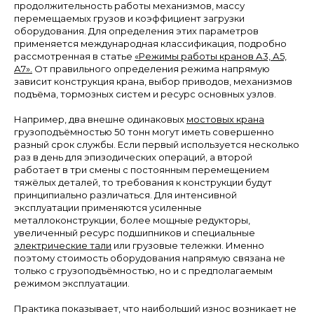
продолжительность работы механизмов, массу
перемещаемых грузов и коэффициент загрузки
оборудования. Для определения этих параметров
применяется международная классификация, подробно
рассмотренная в статье
«Режимы работы кранов А3, А5,
А7».
От правильного определения режима напрямую
зависит конструкция крана, выбор приводов, механизмов
подъёма, тормозных систем и ресурс основных узлов.
Например, два внешне одинаковых
мостовых крана
грузоподъёмностью 50 тонн могут иметь совершенно
разный срок службы. Если первый используется несколько
раз в день для эпизодических операций, а второй
работает в три смены с постоянным перемещением
тяжёлых деталей, то требования к конструкции будут
принципиально различаться. Для интенсивной
эксплуатации применяются усиленные
металлоконструкции, более мощные редукторы,
увеличенный ресурс подшипников и специальные
электрические тали
или грузовые тележки. Именно
поэтому стоимость оборудования напрямую связана не
только с грузоподъёмностью, но и с предполагаемым
режимом эксплуатации.
Практика показывает, что наибольший износ возникает не