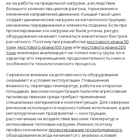
из-за работы на предельной нагрузке, а вследствие
большого количества циклов разгона, торможения и
изменения направления движения. Каждый такой цикл
создаёт динамические нагрузки на металлоконструкцию,
механизмы передвижения и элементы подъёма. Если при
проектировании эти нагрузки не были учтены, ресурс
оборудования начинает снижаться значительно быстрее
расчётного. Поэтому при разработке
мостового крана 50
тонн
,
мостового крана 100 тонн
или
мостового крана 200
тонн
инженеры анализируют не только массу груза, но и
характер его перемещения, продолжительность смен и
особенности технологического процесса.
Серьёзное влияние на долговечность оборудования
оказывают и условия эксплуатации. Повышенная
влажность, перепады температур, работа на открытых
площадках, высокая концентрация пыли или агрессивная
производственная среда требуют применения
специальных материалов и комплектующих. Для северных
регионов используются морозостойкие исполнения, а для
металлургических предприятий — конструкции,
рассчитанные на воздействие высоких температур и
интенсивные тепловые нагрузки. Именно поэтому
профессиональное
проектирование грузоподъёмного
оборудования
всегда начинается с анализа условий