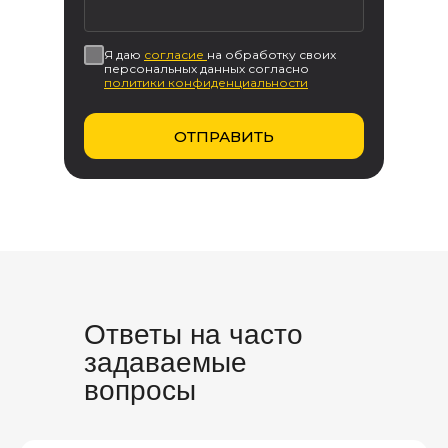
Возникли вопросы или
предложения?
Я даю
согласие
на
обработку своих
Мы рады и всегда на связи! Пишите на
персональных данных согласно
почту
info@kranpm.ru
политики конфиденциальности
ОСТАВИТЬ ЗАЯВКУ
ОТПРАВИТЬ
Согласие на обработку персональных
данных
Политика использования cookies
Пользовательское соглашение
Политика конфиденциальности
Реквизиты компании
© 2025, ООО «ОКТ-Подъемные машины»
Ответы на часто
задаваемые
вопросы