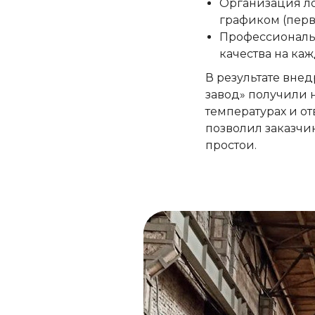
Организация ло
графиком (перв
Профессиональн
качества на каж
В результате вн
завод» получили 
температурах и о
позволил заказчи
простои.