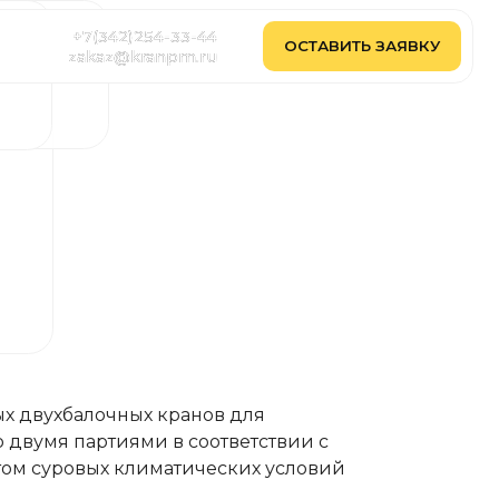
2)254-33-44
2)254-33-44
ОСТАВИТЬ ЗАЯВКУ
ОСТАВИТЬ ЗАЯВКУ
@kranpm.ru
@kranpm.ru
ых двухбалочных кранов для
двумя партиями в соответствии с
том суровых климатических условий