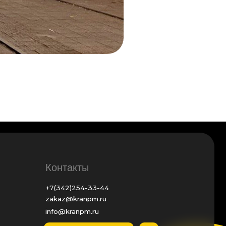
онтакты
(342)254-33-44
kaz@kranpm.ru
fo@kranpm.ru
ОСТАВИТЬ ЗАЯВКУ
 Пермь, ул. Промышленная, 87