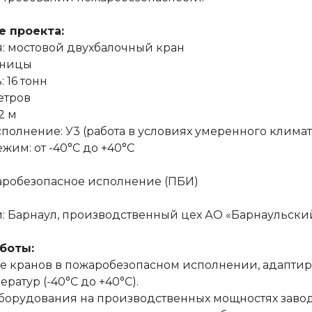
е проекта:
: мостовой двухбалочный кран
иницы
 16 тонн
метров
2 м
полнение: У3 (работа в условиях умеренного клима
жим: от -40°C до +40°C
аробезопасное исполнение (ПБИ)
: Барнаул, производственный цех АО «Барнаульск
боты:
е кранов в пожаробезопасном исполнении, адаптир
ратур (-40°C до +40°C).
оборудования на производственных мощностях зав