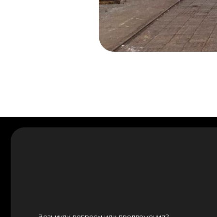
Возникли вопросы или предложения?
Мы рады и всегда на связи! Пишите на почту
info@kranpm.r
Согласие на обработку персональных данных
Реквизиты компании
© 2025, ООО «ОКТ-Подъемные машины»