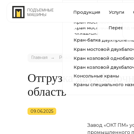
Устройство и ре
Произ
Продукция
Услуги
О комп
КРАНЫ
путей
Модернизация и 
Сертиф
Кран мостовой однобалочный 
Перевод на ради
Кран мостовой однобалочный
Геогра
подвесной
Кран-балка двухпролётная подв
Кран мостовой двухбалочный
Кран козловой однобалочный
Главная
→
Реализованная продукция
→
От
Кран козловой двухбалочный
Консольные краны
Отгрузка двухбалоч
Краны специального назначени
область
09.06.2025
Завод «ОКТ ПМ» у
промышленного п