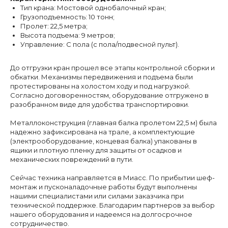
Тип крана: Мостовой однобалочный кран;
Мен
Грузоподъемность: 10 тонн;
Пролет: 22,5 метра;
Прод
Высота подъема: 9 метров;
Управление: С пола (с пола/подвесной пульт).
Услуг
О ко
Кон
До отгрузки кран прошел все этапы контрольной сборки и
Ново
обкатки. Механизмы передвижения и подъема были
протестированы на холостом ходу и под нагрузкой.
Согласно договоренностям, оборудование отгружено в
разобранном виде для удобства транспортировки.
Металлоконструкция (главная балка пролетом 22,5 м) была
надежно зафиксирована на трале, а комплектующие
(электрооборудование, концевая балка) упакованы в
ящики и плотную пленку для защиты от осадков и
механических повреждений в пути.
Сейчас техника направляется в Миасс. По прибытии шеф-
монтаж и пусконаладочные работы будут выполнены
нашими специалистами или силами заказчика при
технической поддержке. Благодарим партнеров за выбор
нашего оборудования и надеемся на долгосрочное
сотрудничество.