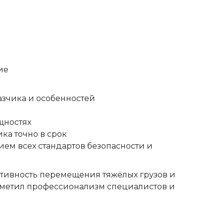
ие
азчика и особенностей
щностях
ка точно в срок
ем всех стандартов безопасности и
тивность перемещения тяжёлых грузов и
тметил профессионализм специалистов и