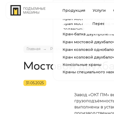
Устройство и ре
Произ
Продукция
Услуги
О комп
КРАНЫ
путей
Модернизация и 
Сертиф
Кран мостовой однобалочный 
Перевод на ради
Кран мостовой однобалочный
Геогра
подвесной
Кран-балка двухпролётная подв
Кран мостовой двухбалочный
Кран козловой однобалочный
Главная
→
Реализованная продукция
→
Мо
Кран козловой двухбалочный
Консольные краны
Мостовой двухба
Краны специального назначени
31.05.2025
Завод «ОКТ ПМ» в
грузоподъёмность
выполнены в уста
производственно