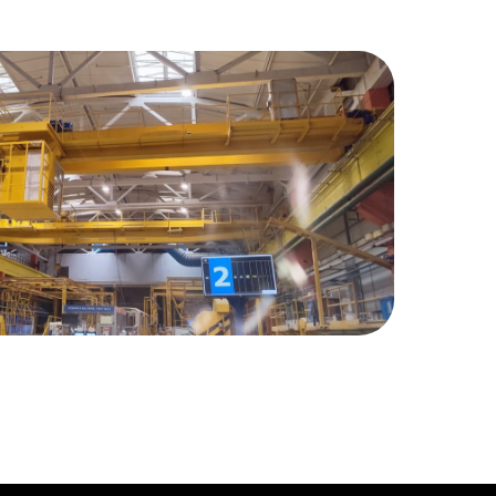
онтакты
(342)254-33-44
kaz@kranpm.ru