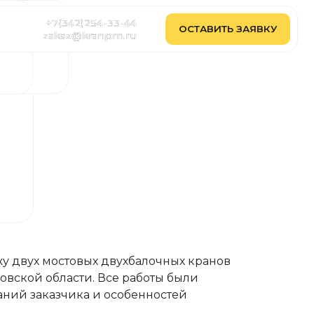
2)254-33-44
2)254-33-44
ОСТАВИТЬ ЗАЯВКУ
ОСТАВИТЬ ЗАЯВКУ
@kranpm.ru
@kranpm.ru
жу двух мостовых двухбалочных кранов
вской области. Все работы были
аний заказчика и особенностей