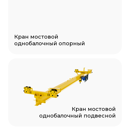
Кран козловой
однобалочный
Кран козловой
двухбалочный
Кран-балка
двухпролетная