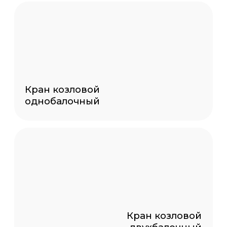
подвесная
Краны специального
назначения
Консольные
краны