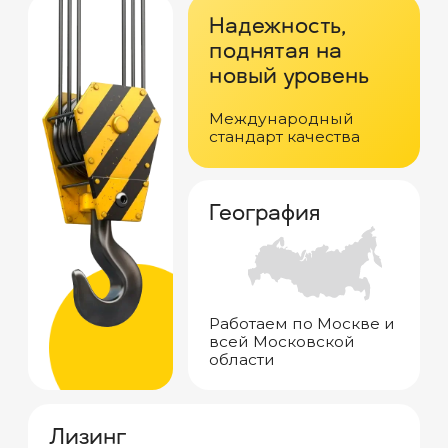
Отзывы о нашей
продукции
Нам доверяют компании из разных
отраслей — и каждая история
сотрудничества для нас важна. В этом
разделе вы можете ознакомиться с
отзывами наших клиентов: их мнения —
лучшая оценка нашей работы. Мы ценим
обратную связь и стремимся к тому, чтобы
каждый проект приносил результат и
оставлял только положительные
впечатления.