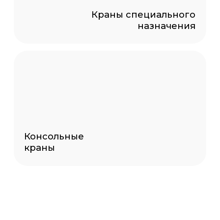
Получите бесплатную консультацию
на поставку мостового крана в Москве.
Мы поможем с выбором, сделаем
расчет и организуем доставку и
монтаж на вашем объекте в Москве и
Московской области.
ЗАКАЗАТЬ ЗВОНОК
Проектирование
Разработаем проект. Учтем все
потребности Заказчика
Профессионализм