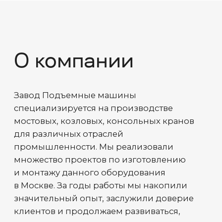
Высокий профессионализм
каждого сотрудника
Надежность,
поднятая на
новый уровень
Международный
стандарт качества
География
Работаем по Москве и
всей Московской
области
Лизинг
Любое оборудование, производимое
нашим предприятием, можно
приобрести в лизинг или кредит