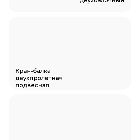
О компании
Завод Подъемные машины
специализируется на производстве
мостовых, козловых, консольных кранов
для различных отраслей
промышленности. Мы реализовали
множество проектов по изготовлению
и монтажу данного оборудования
в Москве. За годы работы мы накопили
значительный опыт, заслужили доверие
клиентов и продолжаем развиваться,
внедряя современные технологии.
Мы предлагаем Вам комплексные
решения от проектирования до монтажа,
сопровождение индивидуальным
менеджером на всех этапах
сотрудничества, а также гарантируем
сервисную поддержку.