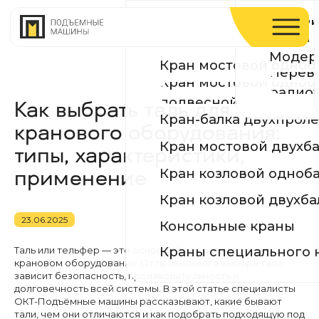
Устройство и ремонт п
Производств
КРАНЫ
путей
Модернизация и реконс
Сертификаты
Кран мостовой однобалочный опорный
Перевод на
Кран мостовой однобалочный
География по
радиоуправление
подвесной
Кран-балка двухпролётная подвесная
Кран мостовой двухбалочный
Как выбрать таль для
Кран козловой однобалочный
кранового оборудования:
Кран козловой двухбалочный
типы, характеристики,
Консольные краны
применение
Краны специального назначения
23.06.2025
Таль или тельфер — это основной механизм подъёма в
крановом оборудовании. От правильного выбора тали
зависит безопасность, производительность и
долговечность всей системы. В этой статье специалисты
ОКТ-Подъёмные машины рассказывают, какие бывают
тали, чем они отличаются и как подобрать подходящую под