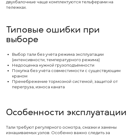
двухбалочные чаще комплектуются тельферами на
тележках.
Типовые ошибки при
выборе
Выбор тали без учёта режима эксплуатации
(интенсивности, температурного режима)
Подберём кран
Недооценка нужной грузоподъёмности
под вашу задачу
Покупка без учёта совместимости с существующим
краном
Пренебрежение тормозной системой, защитой от
перегруза, износа каната
Оставьте заявку на расчет консольного
крана
Особенности эксплуатации
Мен
+7
Тали требуют регулярного осмотра, смазки и замены
Прод
изнашиваемых узлов. Особенно важно следить за