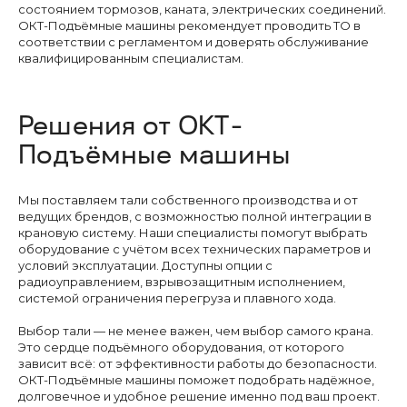
Услуг
состоянием тормозов, каната, электрических соединений.
О ко
ОКТ-Подъёмные машины рекомендует проводить ТО в
Кон
соответствии с регламентом и доверять обслуживание
Ново
квалифицированным специалистам.
Решения от ОКТ-
Я даю
согласие
на
обработку своих
персональных данных согласно
Подъёмные машины
политики конфиденциальности
Мы поставляем тали собственного производства и от
ОТПРАВИТЬ
ведущих брендов, с возможностью полной интеграции в
крановую систему. Наши специалисты помогут выбрать
оборудование с учётом всех технических параметров и
условий эксплуатации. Доступны опции с
радиоуправлением, взрывозащитным исполнением,
системой ограничения перегруза и плавного хода.
Выбор тали — не менее важен, чем выбор самого крана.
Это сердце подъёмного оборудования, от которого
Возникли вопросы или
зависит всё: от эффективности работы до безопасности.
предложения?
ОКТ-Подъёмные машины поможет подобрать надёжное,
Мы рады и всегда на связи! Пишите на
долговечное и удобное решение именно под ваш проект.