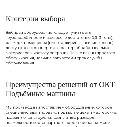
Критерии выбора
Выбирая оборудование, следует учитывать
грузоподъёмность (чаще всего достаточно 0,5–3 тонн),
Подберём кран
размеры помещения (высота, ширина, наличие колонн),
доступ к электроэнергии, характер обрабатываемых
под вашу задачу
материалов и частоту операций. Также важны простота
обслуживания, наличие запчастей и срок службы
оборудования.
Оставьте заявку на расчет консольного
крана
Преимущества решений от ОКТ-
Мен
Подъёмные машины
+7
Прод
Мы производим и поставляем оборудование, которое
Услуг
специально адаптировано под малые цеха и мастерские:
О ко
надёжные конструкции, компактные размеры,
Кон
возможность нестандартного проектирования. Наши
Ново