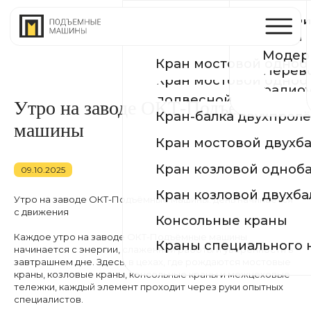
Устройство и ремонт п
Производств
КРАНЫ
путей
Модернизация и реконс
Сертификаты
Кран мостовой однобалочный опорный
Перевод на
Кран мостовой однобалочный
География по
радиоуправление
подвесной
Кран-балка двухпролётная подвесная
Кран мостовой двухбалочный
Утро на заводе ОКТ-Подъёмные
Кран козловой однобалочный
машины
Кран козловой двухбалочный
Консольные краны
09.10.2025
Краны специального назначения
Утро на заводе ОКТ-Подъёмные машины: день начинается
с движения
Каждое утро на заводе ОКТ-Подъёмные машины
начинается с энергии, слаженной работы и уверенности в
завтрашнем дне. Здесь, в цехах, где рождаются мостовые
краны, козловые краны, консольные краны и межцеховые
тележки, каждый элемент проходит через руки опытных
специалистов.