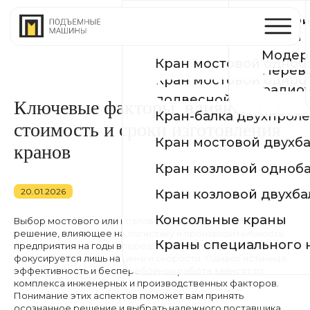
Устройство и ремонт п
Производств
КРАНЫ
путей
Модернизация и реконс
Сертификаты
Кран мостовой однобалочный опорный
Перевод на
Кран мостовой однобалочный
География по
радиоуправление
подвесной
Кран-балка двухпролётная подвесная
Кран мостовой двухбалочный
Ключевые факторы, влияющие на
Кран козловой однобалочный
стоимость и сроки изготовления
Кран козловой двухбалочный
кранов
Консольные краны
Краны специального назначения
20.01.2026
Выбор мостового или козлового крана – стратегическое
решение, влияющее на логистику и производительность
предприятия на годы вперед. Часто запрос «куплю кран»
фокусируется лишь на цене и скорости. Однако истинная
эффективность и бесперебойная работа зависят от
комплекса инженерных и производственных факторов.
Понимание этих аспектов поможет вам принять
осознанное решение и выбрать надежного поставщика.