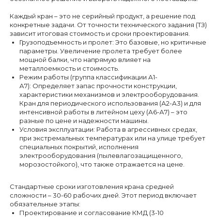
Каждый кран – это не серийный продукт, а решение под
конкретные задачи. От точности технического задания (ТЗ)
зависит итоговая стоимость и сроки проектирования.
Грузоподъемность и пролет: Это базовые, но критичные
параметры. Увеличение пролета требует более
мощной балки, что напрямую влияет на
металлоемкость и стоимость.
Режим работы (группа классификации А1-
А7): Определяет запас прочности конструкции,
характеристики механизмов и электрооборудования.
Кран для периодического использования (А2-А3) и для
интенсивной работы в литейном цеху (А6-А7) – это
разные по цене и надежности машины.
Условия эксплуатации: Работа в агрессивных средах,
при экстремальных температурах или на улице требует
специальных покрытий, исполнения
электрооборудования (пылевлагозащищенного,
морозостойкого), что также отражается на цене.
Стандартные сроки изготовления крана средней
сложности – 30-60 рабочих дней. Этот период включает
обязательные этапы:
Проектирование и согласование КМД (3-10