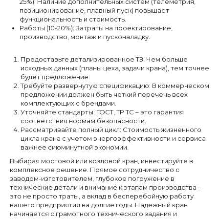
25%): Наличие дополнительных систем (телеметрия,
позиционирование, плавный пуск) повышает
функциональность и стоимость.
Работы (10-20%): Затраты на проектирование,
производство, монтаж и пусконаладку.
Подберём кран
Предоставьте детализированное ТЗ: Чем больше
под вашу задачу
исходных данных (планы цеха, задачи крана), тем точнее
будет предложение.
Требуйте развернутую спецификацию: В коммерческом
Оставьте заявку на расчет консольного
предложении должен быть четкий перечень всех
крана
комплектующих с брендами.
Уточняйте стандарты: ГОСТ, ТР ТС – это гарантия
соответствия нормам безопасности.
Рассматривайте полный цикл: Стоимость жизненного
Мен
цикла крана с учетом энергоэффективности и сервиса
+7
важнее сиюминутной экономии.
Прод
Выбирая мостовой или козловой кран, инвестируйте в
Услуг
комплексное решение. Прямое сотрудничество с
заводом-изготовителем, глубокое погружение в
О ко
Кон
технические детали и внимание к этапам производства –
Ново
это не просто траты, а вклад в бесперебойную работу
вашего предприятия на долгие годы. Надежный кран
начинается с грамотного технического задания и