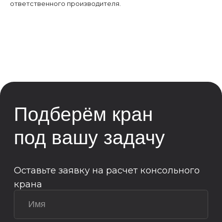
ответственного производителя.
Я даю
согласие
на
обработку своих
персональных данных согласно
политики конфиденциальности
ОТПРАВИТЬ
Возникли вопросы или
предложения?
Мы рады и всегда на связи! Пишите на
почту
info@kranpm.ru
ОСТАВИТЬ ЗАЯВКУ
Согласие на обработку персональных