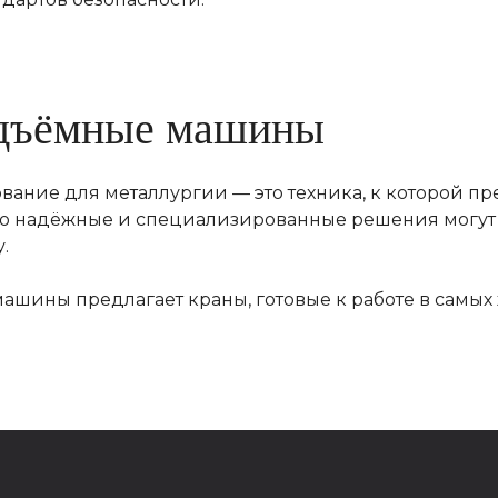
дъёмные машины
вание для металлургии — это техника, к которой 
ко надёжные и специализированные решения могут
.
+7
шины предлагает краны, готовые к работе в самых 
под
Я даю
согласие
на
обработку своих персональных дан
конфиденциальности