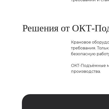
Решения от ОКТ-По
Крановое оборудо
требования. Толь
безопасную работу
ОКТ-Подъёмные ма
производства.
Подберём кран 
вашу задачу
Оставьте заявку на расчет