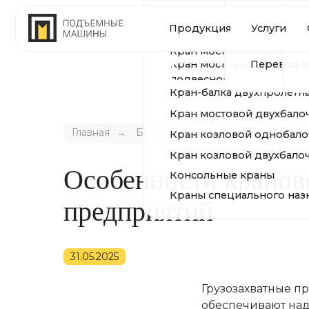
Устройство и ре
Произ
Продукция
Услуги
О комп
КРАНЫ
путей
Модернизация и 
Сертиф
Кран мостовой однобалочный 
Перевод на ради
Кран мостовой однобалочный
Геогра
подвесной
Кран-балка двухпролётная подв
Кран мостовой двухбалочный
Кран козловой однобалочный
Главная
→
Блог
→
Грузозахватные приспос
Кран козловой двухбалочный
Консольные краны
Особенности кранов
Краны специального назначени
предприятий
31.05.2025
Грузозахватные п
обеспечивают над