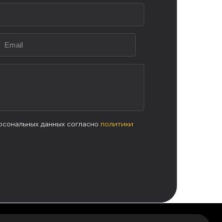
онтакты
(342)254-33-44
kaz@kranpm.ru
fo@kranpm.ru
ОСТАВИТЬ ЗАЯВКУ
 Пермь, ул. Промышленная, 87