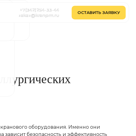
2)254-33-44
2)254-33-44
ОСТАВИТЬ ЗАЯВКУ
ОСТАВИТЬ ЗАЯВКУ
@kranpm.ru
@kranpm.ru
аллургических
 кранового оборудования. Именно они
а зависит безопасность и эффективность