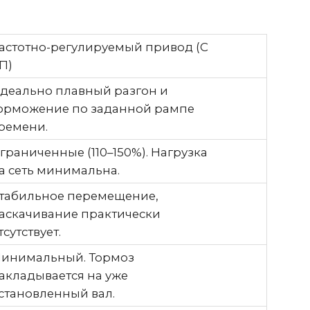
жение по заданной рампе
ни.
ченные (110–150%). Нагрузка
ь минимальна.
льное перемещение,
ивание практически
вует.
альный. Тормоз
ывается на уже
вленный вал.
я (до миллиметра) за счет
йки минимальных скоростей.
а этапе закупки. В среднем,