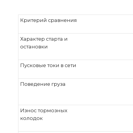
остановки
Пусковые токи в сети
Поведение груза
Износ тормозных
колодок
Точность
позиционирования
Безусловно, интеграция частотной системы у