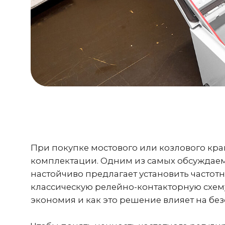
При покупке мостового или козлового кран
комплектации. Одним из самых обсуждаемых
настойчиво предлагает установить частотные
классическую релейно-контакторную схему. Р
экономия и как это решение влияет на безоп
Чтобы понять ценность частотного регулиров
Классическая релейно-контакторная система
подключение асинхронного электродвигателя 