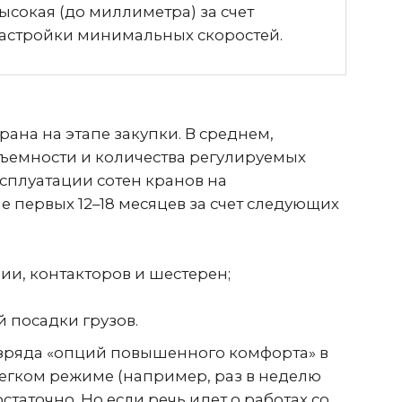
ности и количества регулируемых
атации сотен кранов на
ых 12–18 месяцев за счет следующих
онтакторов и шестерен;
дки грузов.
а «опций повышенного комфорта» в
м режиме (например, раз в неделю
но. Но если речь идет о работах со
лопроката, в производственных цехах
ельным компонентом, гарантирующим