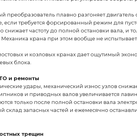
ижает частоту до полной остановки вала, и только 
еханика крана при этом вообще не испытывает удар
стовых и козловых кранах дает ощутимый экономиче
х блока.
О и ремонты
кие удары, механический износ узлов снижается в 2
ников и приводных валов увеличивается лавинообр
я только после полной остановки вала электроникой,
клад запасных частей и ежемесячно останавливать
стных трещин
о крана — усталость металла, возникающая из-за п
олебания в зародыше. В результате несущие балки 
но дольше своего расчетного срока, минимизируя 