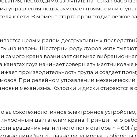
ается целым рядом деструктивных последствий: Уд
ь «на излом». Шестерни редукторов испытывают ко
самого крана возникает сильная вибрационная волна
анатах груз начинает совершать маятниковые коле
ижает производительность труда и создает прямую у
зов. При релейном управлении механический тормо
овки механизма. Колодки и диски стираются в счита
высокотехнологичное электронное устройство, кото
хронным двигателем крана. Принцип его работы о
ращения магнитного поля статора n = 60f / p (где f 
можно линейно и плавно регулировать обороты ротор
 преобразователь плавно разгоняет двигатель от 0 
 если требуется форсированный режим для пустого 