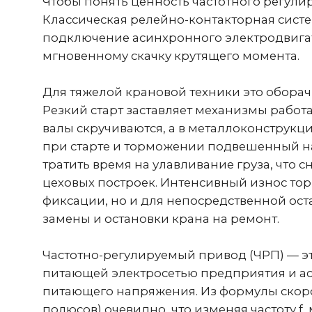
мгновенному скачку крутящего момента.
Для тяжелой крановой техники это оборачив
Резкий старт заставляет механизмы работат
валы скручиваются, а в металлоконструкции 
при старте и торможении подвешенный на к
тратить время на улавливание груза, что сн
цеховых построек. Интенсивный износ тормо
фиксации, но и для непосредственной остан
замены и остановки крана на ремонт.
Частотно-регулируемый привод (ЧРП) — это 
питающей электросетью предприятия и асин
питающего напряжения. Из формулы скорости в
полюсов) очевидно, что изменяя частоту f, 
Вместо жесткого удара «вкл/выкл» частотный
(например, до стандартных 50 Гц или выше,