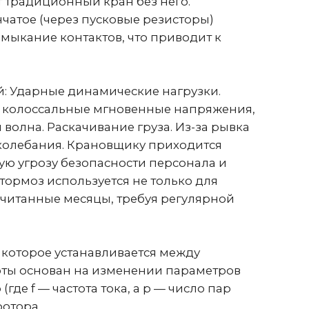
арные динамические нагрузки.
лоссальные мгновенные напряжения,
. Раскачивание груза. Из-за рывка
бания. Крановщику приходится
грозу безопасности персонала и
з используется не только для
нные месяцы, требуя регулярной
рое устанавливается между
снован на изменении параметров
— частота тока, а p — число пар
а.
до требуемой рабочей частоты
крюка). Торможение происходит