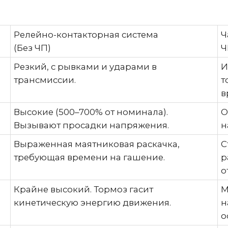
трансмиссии.
тормо
време
Высокие (500–700% от номинала).
Ограни
Вызывают просадки напряжения.
на сет
Выраженная маятниковая раскачка,
Стаби
требующая времени на гашение.
раскач
отсутст
Крайне высокий. Тормоз гасит
Миним
кинетическую энергию движения.
наклад
остано
Низкая. Регулируется
Высока
прерывистыми нажатиями кнопок
настро
(«толчками»).
правления увеличивает начальную стоимость крана н