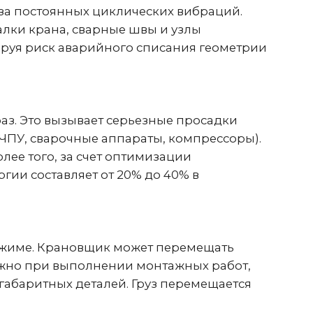
то вызывает серьезные просадки
, сварочные аппараты, компрессоры).
того, за счет оптимизации
оставляет от 20% до 40% в
е. Крановщик может перемещать
 при выполнении монтажных работ,
итных деталей. Груз перемещается
но-регулируемый привод (С
но плавный разгон и