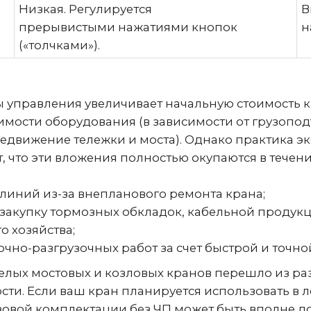
мости оборудования (в зависимости от грузоподъем
вижение тележки и моста). Однако практика эксплу
 эти вложения полностью окупаются в течение перв
ний из-за внепланового ремонта крана;
упку тормозных обкладок, кабельной продукции, к
озяйства;
разгрузочных работ за счет быстрой и точной поса
лых мостовых и козловых кранов перешло из разряд
 Если ваш кран планируется использовать в легко
ой комплектации без ЧП может быть вполне достаточ
 работы (от А5 до А8 по ГОСТ) - на складах метал
лах - частотный преобразователь является обязат
 защиту ваших инвестиций на десятилетия вперед.
+7