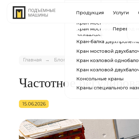
Устройство и ре
Произ
Продукция
Услуги
О комп
КРАНЫ
путей
Модернизация и 
Сертиф
Кран мостовой однобалочный 
Перевод на ради
Кран мостовой однобалочный
Геогра
подвесной
Кран-балка двухпролётная подв
Кран мостовой двухбалочный
Кран козловой однобалочный
Главная
→
Блог
→
Частотное регулирование 
Кран козловой двухбалочный
Консольные краны
Частотное регулирован
Краны специального назначени
15.06.2026