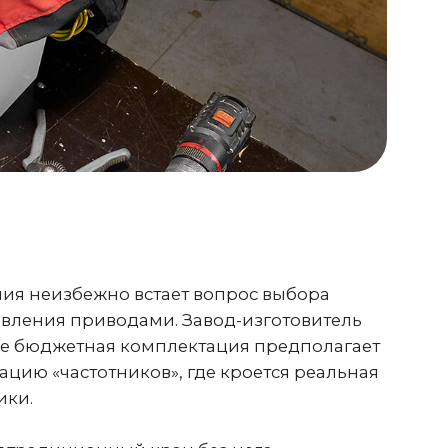
еизбежно встает вопрос выбора
ия приводами. Завод-изготовитель
бюджетная комплектация предполагает
«частотников», где кроется реальная
диционный кран без него.
 (через пусковые резисторы)
ние контактов, что приводит к