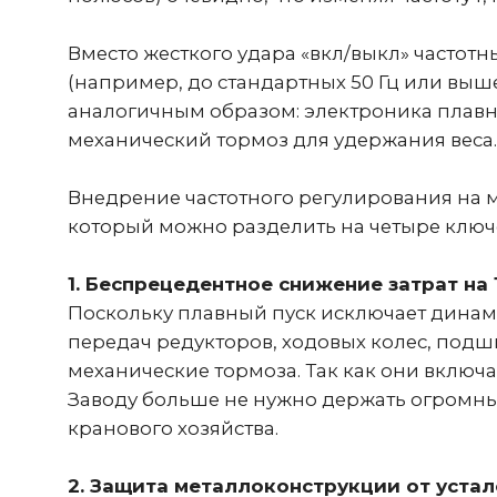
аналогичным образом: электроника плавно сн
механический тормоз для удержания веса. М
Внедрение частотного регулирования на мо
который можно разделить на четыре ключевы
1. Беспрецедентное снижение затрат на Т
Поскольку плавный пуск исключает динамичес
передач редукторов, ходовых колес, подшип
механические тормоза. Так как они включаютс
Заводу больше не нужно держать огромный с
кранового хозяйства.
2. Защита металлоконструкции от устало
Главный враг любого мостового или козловог
Частотные преобразователи гасят эти микрок
крепления концевых балок служат значитель
крана.