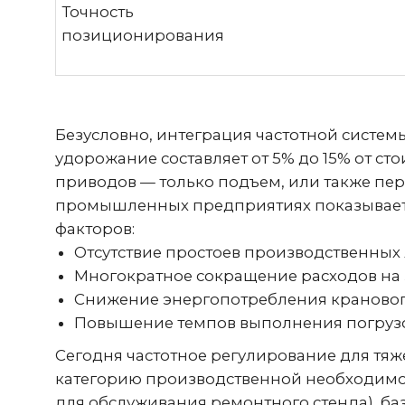
удорожание составляет от 5% до 15% от стои
приводов — только подъем, или также перед
промышленных предприятиях показывает, что
факторов:
Отсутствие простоев производственных ли
Многократное сокращение расходов на зак
Снижение энергопотребления кранового х
Повышение темпов выполнения погрузочно-
Сегодня частотное регулирование для тяже
категорию производственной необходимости.
для обслуживания ремонтного стенда), базов
средним, тяжелым и весьма тяжелым режимами
машиностроения, на логистических термина
безопасность бизнеса, сохранность грузов и