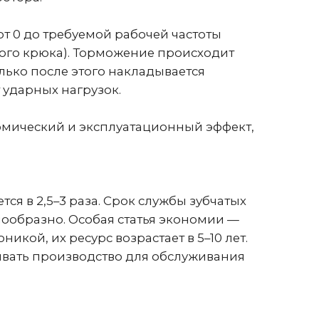
после этого накладывается
ных нагрузок.
ский и эксплуатационный эффект,
,5–3 раза. Срок службы зубчатых
азно. Особая статья экономии —
 их ресурс возрастает в 5–10 лет.
 производство для обслуживания
остоянных циклических вибраций.
крана, сварные швы и узлы
риск аварийного списания геометрии