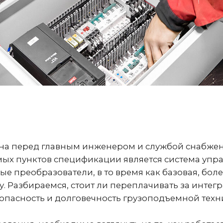
а перед главным инженером и службой снабжения н
 пунктов спецификации является система управлен
 преобразователи, в то время как базовая, более 
азбираемся, стоит ли переплачивать за интеграцию 
асность и долговечность грузоподъемной техники.
ания, необходимо взглянуть на то, как работает тра
 управления подразумевает прямое или ступенчатое
к сети. В момент старта происходит резкое замыка