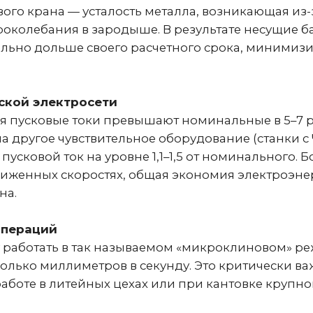
ой электросети
усковые токи превышают номинальные в 5–7 раз. Э
 другое чувствительное оборудование (станки с ЧПУ
овой ток на уровне 1,1–1,5 от номинального. Более 
нных скоростях, общая экономия электроэнергии с
.
ераций
работать в так называемом «микроклиновом» режим
лько миллиметров в секунду. Это критически важно
оте в литейных цехах или при кантовке крупногабар
Релейно-контакторная система
Частот
(Без ЧП)
ЧП)
Резкий, с рывками и ударами в
Идеаль